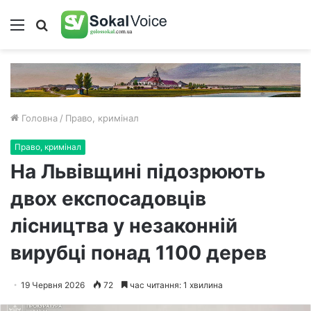
Меню
Пошук
Головна
/
Право, кримінал
Право, кримінал
На Львівщині підозрюють
двох експосадовців
лісництва у незаконній
вирубці понад 1100 дерев
19 Червня 2026
72
час читання: 1 хвилина