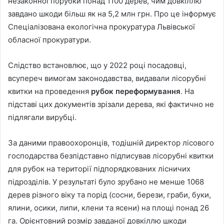
незаконної порубки понад 1100 дерев, чим довкіллю
завдано шкоди більш як на 5,2 млн грн. Про це інформує
Спеціалізована екологічна прокуратура Львівської
обласної прокуратури.
Слідство встановлює, що у 2022 році посадовці,
всупереч вимогам законодавства, видавали лісорубні
квитки на проведення
рубок переформування
. На
підставі цих документів зрізали дерева, які фактично не
підлягали вирубці.
За даними правоохоронців, тодішній директор лісового
господарства безпідставно підписував лісорубні квитки
для рубок на території підпорядкованих лісничих
підрозділів. У результаті було зрубано не менше 1068
дерев різного віку та порід (сосни, берези, граби, буки,
ялини, осики, липи, клени та ясени) на площі понад 26
га. Орієнтовний розмір завданої довкіллю шкоди