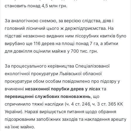
становить понад 4,5 млн грн.
За аналогічною схемою, за версією слідства, діяв і
головний лісничий цього ж держпідприємства. На
підставі незаконно виданих ним лісорубних квитків було
вирубано ще 116 дерев на площі понад 7 га, а збитки
для довкілля оцінили майже у 700 тис. грн.
За процесуального керівництва Спеціалізованої
екологічної прокуратури Львівської обласної
прокуратури обом особам повідомлено про підозру у
вчиненні
незаконної порубки дерев у лісах
та
перевищенні службових повноважень
, що
спричинило тяжкі наслідки (ч. 4 ст. 246, ч. 3 ст. 365 КК
України). Наразі вирішується питання щодо обрання
підозрюваним запобіжних заходів та накладення арешту
на їхнє майно.