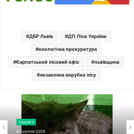
ДБР Львів
ДП Ліси України
екологічна прокуратура
Карпатський лісовий офіс
львівщина
незаконна вирубка лісу
Здоров'я
8 Серпня 2026