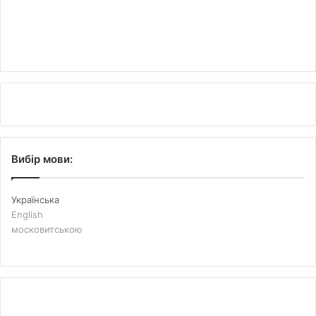
Вибір мови:
Українська
English
московитською