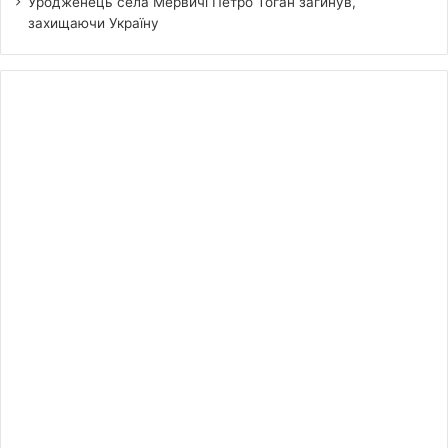
Уродженець села Мервичі Петро Тоган загинув,
захищаючи Україну