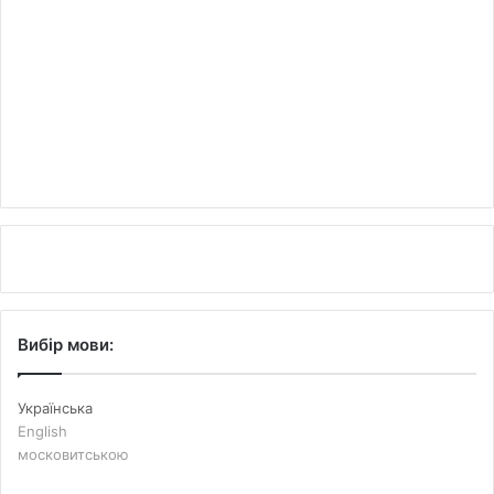
Вибір мови:
Українська
English
московитською