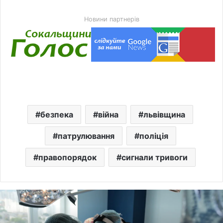
Новини партнерів
безпека
війна
львівщина
патрулювання
поліція
правопорядок
сигнали тривоги