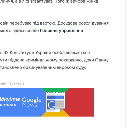
бличчя, а в лісі зґвалтував. Того ж вечора жінка
вік перебуває під вартою. Досудове розслідування
ського здійснювало
Головне управління
т. 62 Конституції України особа вважається
ути піддана кримінальному покаранню, доки її вину
Красненська опорна школа №1
становлено обвинувальним вироком суду.
отримає гібридну сонячну
електростанцію
ини партнерів
Гідрологічна ситуація на річках
Львівщини станом на 8 серпня
У Мостиськах тимчасово
призупинять централізоване