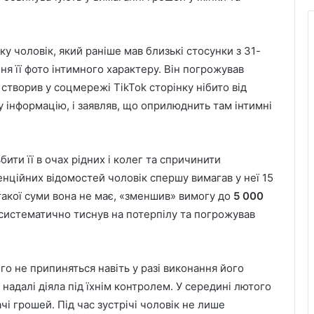
ку чоловік, який раніше мав близькі стосунки з 31-
я її фото інтимного характеру. Він погрожував
 створив у соцмережі TikTok сторінку нібито від
ту інформацію, і заявляв, що оприлюднить там інтимні
ити її в очах рідних і колег та спричинити
нційних відомостей чоловік спершу вимагав у неї 15
такої суми вона не має, «зменшив» вимогу до
5 000
н систематично тиснув на потерпілу та погрожував
о не припиняться навіть у разі виконання його
 надалі діяла під їхнім контролем. У середині лютого
і грошей. Під час зустрічі чоловік не лише