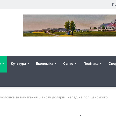
Пр
о
Культура
Економіка
Свято
Політика
Спо
чоловіка за вимагання 5 тисяч доларів і напад на поліцейського