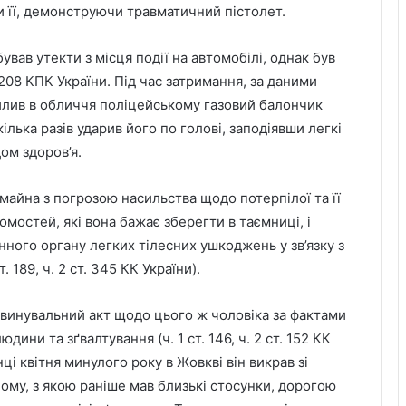
и її, демонструючи травматичний пістолет.
вав утекти з місця події на автомобілі, однак був
08 КПК України. Під час затримання, за даними
пилив в обличчя поліцейському газовий балончик
ілька разів ударив його по голові, заподіявши легкі
ом здоров’я.
айна з погрозою насильства щодо потерпілої та її
мостей, які вона бажає зберегти в таємниці, і
ного органу легких тілесних ушкоджень у зв’язку з
 189, ч. 2 ст. 345 КК України).
обвинувальний акт щодо цього ж чоловіка за фактами
ини та зґвалтування (ч. 1 ст. 146, ч. 2 ст. 152 КК
ці квітня минулого року в Жовкві він викрав зі
ому, з якою раніше мав близькі стосунки, дорогою