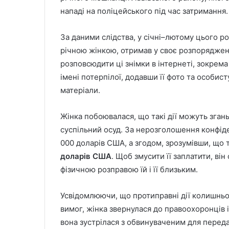
нападі на поліцейського під час затримання.
За даними слідства, у січні–лютому цього ро
річною жінкою, отримав у своє розпорядженн
розповсюдити ці знімки в інтернеті, зокрема
імені потерпілої, додавши її фото та особис
матеріали.
Жінка побоювалася, що такі дії можуть зганьб
суспільний осуд. За нерозголошення конфіде
000 доларів США, а згодом, зрозумівши, що 
доларів США
. Щоб змусити її заплатити, ві
фізичною розправою їй і її близьким.
Усвідомлюючи, що протиправні дії колишньог
вимог, жінка звернулася до правоохоронців і
вона зустрілася з обвинуваченим для передач