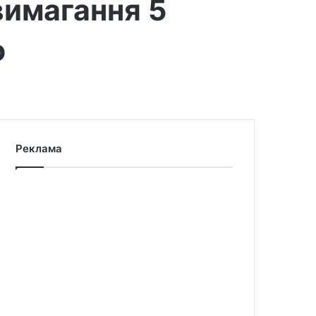
вимагання 5
о
Реклама