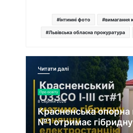
інтимні фото
вимагання 
Львівська обласна прокуратура
Читати далі
Про освіту
8 Серпня 2026
Красненська опорна
№1 отримає гібридну
сонячну електроста