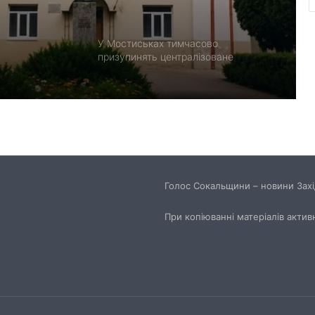
У Мостиськах тимчасово
призупинять централізоване
водопостачання
У США створили застосунок
ClearDepth для виявлення небезпек
на водоймах
Помер захисник Іван Харачак,
поховають на Алеї Героїв
Голос Сокальщини – новини Захід
При копіюванні матеріалів актив
Прогноз пожежної небезпеки на 9
серпня: від низької до надзвичайної
Красненська опорна школа №1
отримає гібридну сонячну