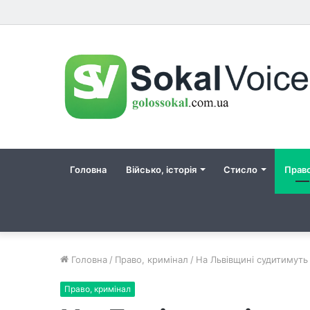
Головна
Військо, історія
Стисло
Прав
Головна
/
Право, кримінал
/
На Львівщині судитимуть 
Право, кримінал