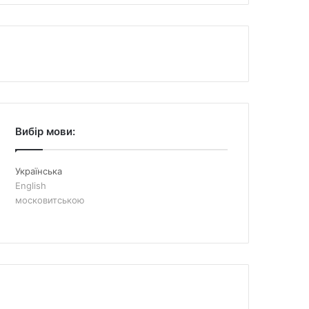
Вибір мови:
Українська
English
московитською