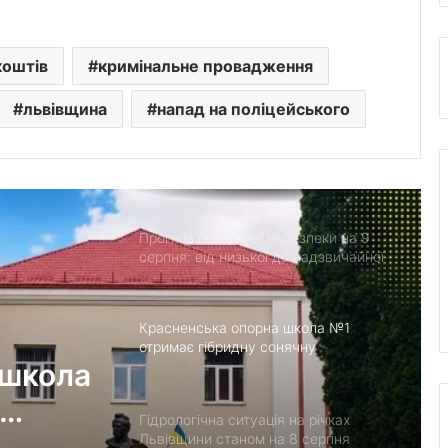
водопостачання
У США створили застосунок
коштів
кримінальне провадження
ClearDepth для виявлення небезпек
на водоймах
львівщина
напад на поліцейського
Помер захисник Іван Харачак,
поховають на Алеї Героїв
Прогноз пожежної небезпеки на 9
серпня: від низької до надзвичайної
Красненська опорна школа №1
отримає гібридну сонячну
 школа
електростанцію
Гідрологічна ситуація на річках
нцію
Львівщини станом на 8 серпня