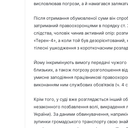
висловлював погрози, а й намагався залякат
Після отримання обумовленої суми він спробу
затриманий правоохоронцями в порядку ст. 2
слідства, чоловік чинив активний опір: роз
«Терен-4», а коли той був дезорієнтований, к
тілесні ушкодження з короткочасним розлад
Йому інкримінують вимогу передачі чужого м
близьких, а також погрозу розголошення відо
умисне заподіяння працівникові правоохорон
виконанням ним службових обов’язків (ч. 4 ст.
Крім того, у суді вже розглядається інший 
незаконного позбавлення волі, викрадення люд
України). За даними обвинувачення, наприкін
зупинки громадського транспорту свою знай