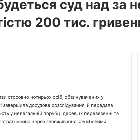
будеться суд над за 
тістю 200 тис. гривен
ави стосовно чотирьох осіб, обвинувачених у
ті завершила досудове розслідування, й передала
ють у нелегальній порубці дерев, їх перевезенні та
розтраті майна через зловживання службовими