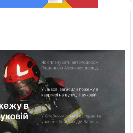
У львівській лікарні святої Анни
народилися двійнята з окремими
плацентами
Прогноз пожежної небезпеки на 9
серпня: від низької до надзвичайної
Як спланувати автоподорож
Південною Африкою: досвід
місячного роуд-трипу
У Львові загасили пожежу в
квартирі на вулиці Науковій
ожежу в
ауковій
У Стебнику помер ветеран та
учасник бойових дій Василь
Іваникович