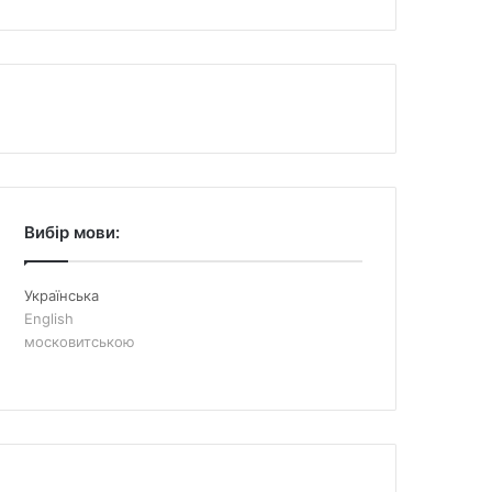
Вибір мови:
Українська
English
московитською