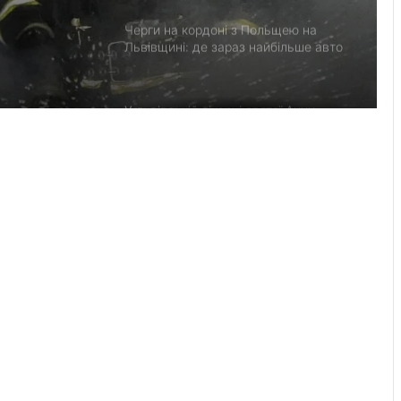
Черги на кордоні з Польщею на
Львівщині: де зараз найбільше авто
У львівській лікарні святої Анни
народилися двійнята з окремими
плацентами
Прогноз пожежної небезпеки на 9
серпня: від низької до надзвичайної
Як спланувати автоподорож
Південною Африкою: досвід
місячного роуд-трипу
У Львові загасили пожежу в
квартирі на вулиці Науковій