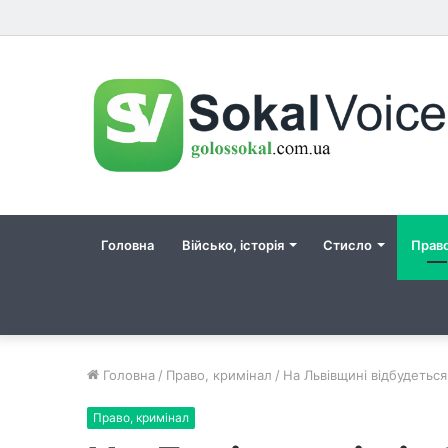
Головна
Військо, історія
Стисло
Прав
Головна
/
Право, кримінал
/
На Львівщині відбудеться
Право, кримінал