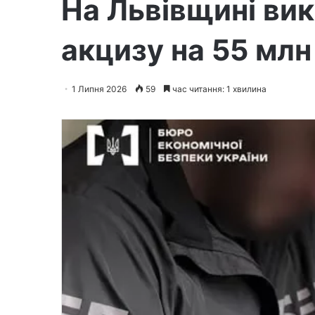
На Львівщині ви
акцизу на 55 млн
1 Липня 2026
59
час читання: 1 хвилина