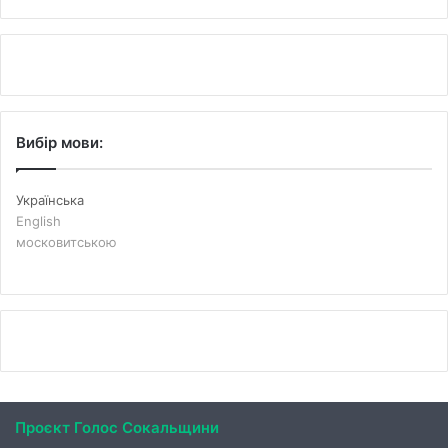
Вибір мови:
Українська
English
московитською
Проєкт Голос Сокальщини