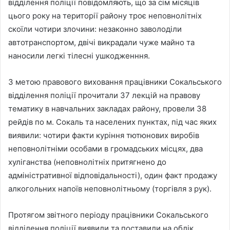
відділення поліції повідомляють, що за сім місяців
цього року на території району троє неповнолітніх
скоїли чотири злочини: незаконно заволоділи
автотранспортом, двічі викрадали чуже майно та
наносили легкі тілесні ушкодженння.
З метою правового виховання працівники Сокальського
відділення поліції прочитали 37 лекцій на правову
тематику в навчальних закладах району, провели 38
рейдів по м. Сокаль та населених пунктах, під час яких
виявили: чотири факти куріння тютюнових виробів
неповнолітніми особами в громадських місцях, два
хуліганства (неповнолітніх притягнено до
адміністративної відповідальності), один факт продажу
алкогольних напоїв неповнолітньому (торгівля з рук).
Протягом звітного періоду працівники Сокальського
відділення поліції виявили та поставили на облік