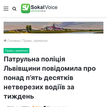
Меню
Пошук
Головна
/
Право, кримінал
Право, кримінал
Патрульна поліція
Львівщини повідомила про
понад п’ять десятків
нетверезих водіїв за
тиждень