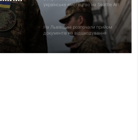
українське мистецтво на Seattle Art
Fair та налагодила медичне
партнерство з Вашингтоном
На Львівщині розпочали прийом
документів на відшкодування
вартості племінних нетелей
У Нагуєвичах відкрили виставку до
170-річчя Івана Франка
У застосунку «Дія» відновили
виплати 5 000 грн на «Пакунок
школяра»
У Львові облаштовують ще два
сучасні укриття біля центру
«Незламні матусі» та на вулиці
Солодовій