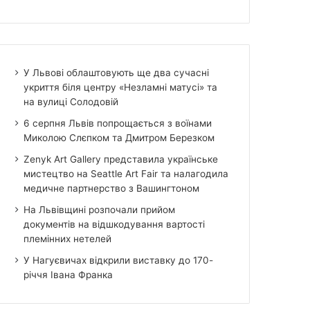
У Львові облаштовують ще два сучасні
укриття біля центру «Незламні матусі» та
на вулиці Солодовій
6 серпня Львів попрощається з воїнами
Миколою Слєпком та Дмитром Березком
Zenyk Art Gallery представила українське
мистецтво на Seattle Art Fair та налагодила
медичне партнерство з Вашингтоном
На Львівщині розпочали прийом
документів на відшкодування вартості
племінних нетелей
У Нагуєвичах відкрили виставку до 170-
річчя Івана Франка