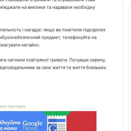
иїжджали на виклики та надавали необхідну
пильність і нагадує: якщо ви помітили підозрілих
 вибухонебезпечний предмет, телефонуйте на
дреагувати негайно.
ати сигнали повітряної тривоги. Почувши сирену,
 відповідальними за своє життя та життя близьких.
6 серпня Львів попрощається з
воїнами Миколою Слєпком та
Дмитром Березком
Zenyk Art Gallery представила
українське мистецтво на Seattle Art
ини партнерів
Fair та налагодила медичне
партнерство з Вашингтоном
На Львівщині розпочали прийом