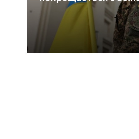
Миколою Слєпком та
Дмитром Березком