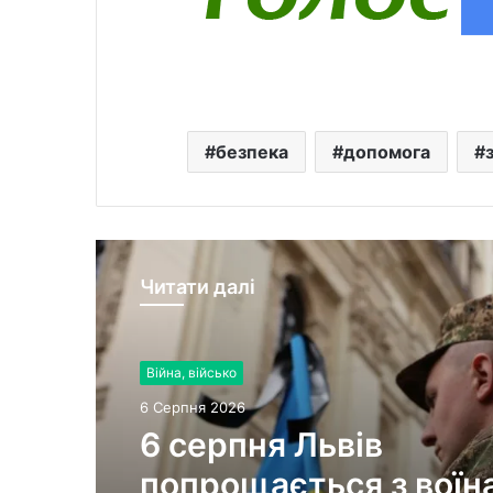
безпека
допомога
Читати далі
Війна, військо
6 Серпня 2026
6 серпня Львів
попрощається з воїн