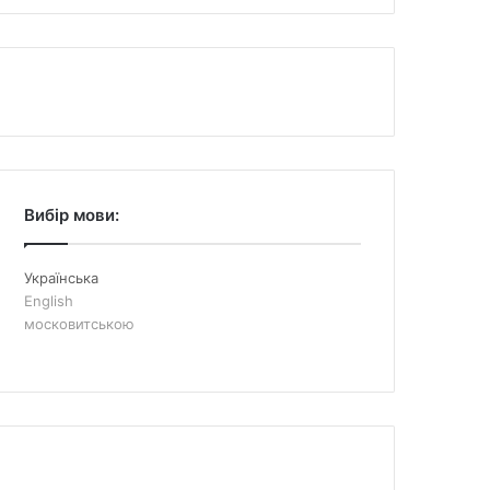
Вибір мови:
Українська
English
московитською