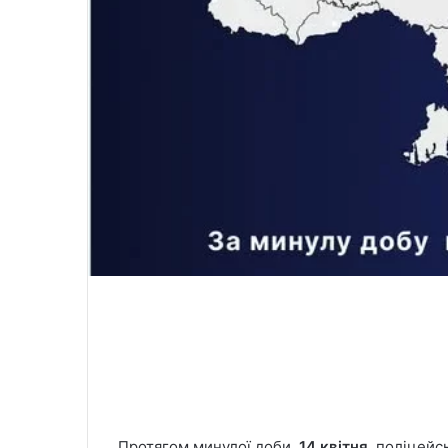
Протягом минулої доби,
14 квітня
, поліцей