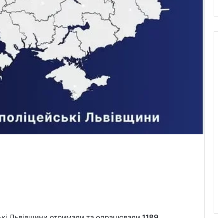
ські Львівщини отримали та опрацювали
1189