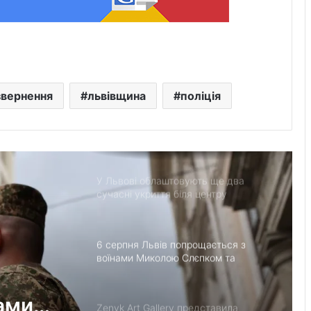
документів на відшкодування
вартості племінних нетелей
У Нагуєвичах відкрили виставку до
170-річчя Івана Франка
звернення
львівщина
поліція
У застосунку «Дія» відновили
виплати 5 000 грн на «Пакунок
школяра»
У Львові облаштовують ще два
сучасні укриття біля центру
«Незламні матусі» та на вулиці
Солодовій
6 серпня Львів попрощається з
воїнами Миколою Слєпком та
Дмитром Березком
ами
Zenyk Art Gallery представила