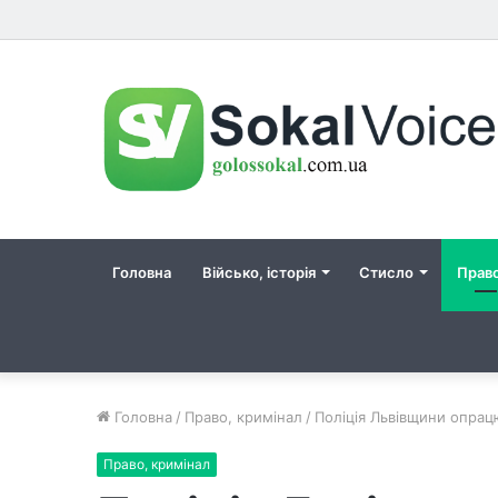
Головна
Військо, історія
Стисло
Прав
Головна
/
Право, кримінал
/
Поліція Львівщини опрац
Право, кримінал