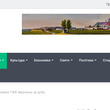
Пр
о
Культура
Економіка
Свято
Політика
Спо
ювала 1189 звернень за добу