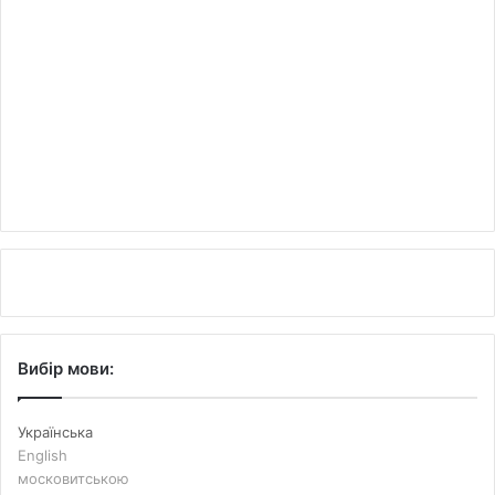
Вибір мови:
Українська
English
московитською