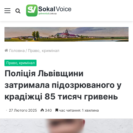
Меню
Пошук
Головна
/
Право, кримінал
Право, кримінал
Поліція Львівщини
затримала підозрюваного у
крадіжці 85 тисяч гривень
27 Лютого 2025
340
час читання: 1 хвилина