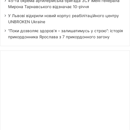
45-та окрема артилерійська бригада ЗСУ імені генерала
Мирона Тарнавського відзначає 10-річчя
У Львові відкрили новий корпус реабілітаційного центру
UNBROKEN Ukraine
“Поки дозволяє здоров’я – залишатимусь у строю”: історія
прикордонника Ярослава з 7 прикордонного загону