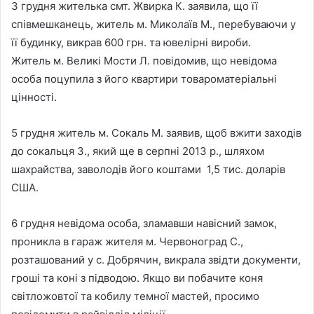
3 грудня жителька смт. Жвирка К. заявила, що її
співмешканець, житель м. Миколаїв М., перебуваючи у
її будинку, викрав 600 грн. та ювелірні вироби.
Житель м. Великі Мости Л. повідомив, що невідома
особа поцупила з його квартири товароматеріальні
цінності.
5 грудня житель м. Сокаль М. заявив, щоб вжити заходів
до сокальця З., який ще в серпні 2013 р., шляхом
шахрайства, заволодів його коштами 1,5 тис. доларів
США.
6 грудня невідома особа, зламавши навісний замок,
проникла в гараж жителя м. Червоноград С.,
розташований у с. Добрячин, викрала звідти документи,
гроші та коні з підводою. Якщо ви побачите коня
світложовтої та кобилу темної мастей, просимо