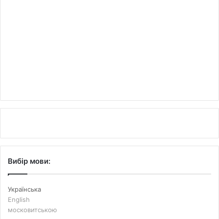
Вибір мови:
Українська
English
московитською