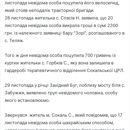
листопада невідома особа поцупила його велосипед,
який стояв неподалік тракторної бригади.
28 листопада жителька с. Спасів Н. заявила, що 20
листопада невідома особа викрала гроші в сумі 2300
грн. із належного заявниці бару "Зорі", розташованого в
с. Теляж.
Того ж дня невідома особа поцупила 700 гривень із
куртки жительки с. Горбків С., яку вона залишила в
гардеробі терапевтичного відділення Сокальської ЦРЛ.
29 листопада у річці Західний Буг, поблизу мосту біля с.
Забужжя, виявлено труп невідомого чоловіка, особу
якого встановлюємо.
Звернувся житель м. Сокаль С., який повідомив, що 17
листопада невідома особа шахрайським способом,