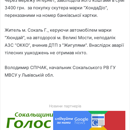
через мережу Інтернет, заволоділа його коштами в сумі
3400 грн. за покупку скутера марки "ХондаДіо",
переказаними на номер банківської картки.
Житель м. Сокаль Г., керуючи автомобілем марки
"Хюндай", на автодорозі м. Великі Мости, неподалік
АЗС “ОККО”, вчинив ДТП з "Жигулями". Внаслідок аварії
тілесних ушкоджень не отримав ніхто.
Володимир СПІЧАК, начальник Сокальського РВ ГУ
МВСУ у Львівській обл.
Новини партнерів