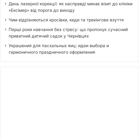
День лазерної корекції: як насправді минає візит до клініки
«Ексімер» від порога до виходу
Чим відрізняються кросівки, кеди та трекінгове взуття
Перші роки навчання без стресу: що пропонує сучасний
приватний дитячий садок у Чернівцях
Украшения для пасхальных яиц: идеи выбора и
гармоничного праздничного оформления