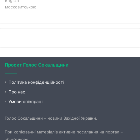
English
московитською
Проєкт Голос Сокальщини
Політика конфіденційності
Про нас
Умови співпраці
Голос Сокальщини – новини Західної України.
При копіюванні матеріалів активне посилання на портал –
обов’язкове.