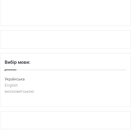
Вибір мови:
Українська
English
московитською