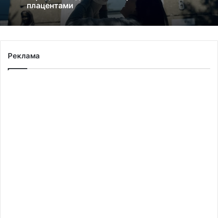
Прогноз пожежної небезпеки на 9 серпня:
від низької до надзвичайної
У львівській лікарні святої Анни
народилися двійнята з окремими
плацентами
Реклама