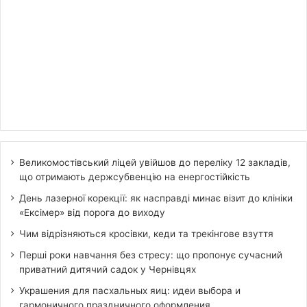
Великомостівський ліцей увійшов до переліку 12 закладів,
що отримають держсубвенцію на енергостійкість
День лазерної корекції: як насправді минає візит до клініки
«Ексімер» від порога до виходу
Чим відрізняються кросівки, кеди та трекінгове взуття
Перші роки навчання без стресу: що пропонує сучасний
приватний дитячий садок у Чернівцях
Украшения для пасхальных яиц: идеи выбора и
гармоничного праздничного оформления