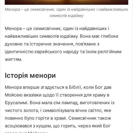
Менора – це семисвічник, один із найдавніших і найважливіших
символів юдаїзму
Менора – це семисвічник, один із найдавніших і
найважливіших символів юдаїзму. Вона має глибоке
духовне та історичне значення, пов’язане з
ідентичністю єврейського народу та їхнім релігійним
життям.
Історія менори
Менора вперше згадується в Біблії, коли Бог дав
Мойсею вказівки щодо її створення для храму в
Єрусалимі. Вона мала сім лампад, виготовлених із
чистого золота, і символізувала вічне світло, яке
повинно було горіти в храмі. Семисвічник також
асоціювався з кущем, що горить, через який Бог