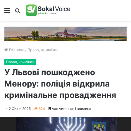
Меню
Пошук
Головна
/
Право, кримінал
Право, кримінал
У Львові пошкоджено
Менору: поліція відкрила
кримінальне провадження
2 Січня 2025
624
час читання: 1 хвилина