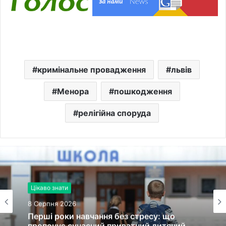
кримінальне провадження
львів
Менора
пошкодження
релігійна споруда
Цікаво знати
8 Серпня 2026
Перші роки навчання без стресу: що
пропонує сучасний приватний дитячий