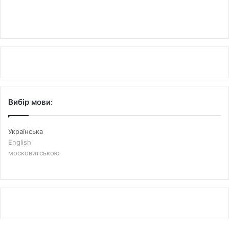
Вибір мови:
Українська
English
московитською