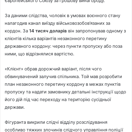
Європейського Союзу за грошову винагороду.
За даними слідства, чоловік в умовах воєнного стану
налагодив канал виїзду військовозобов’язаних за
кордон. За
14 тисяч доларів
він запропонував одному з
клієнтів кілька варіантів незаконного перетину
державного кордону: через пункти пропуску або поза
ними, що відрізнялися вартістю.
«Клієнт» обрав дорожчий варіант, після чого
обвинувачений залучив спільника. Той мав розробити
план незаконного перетину кордону в межах пунктів
пропуску та надати замовнику детальні інструкції щодо
його дій під час переходу на територію сусідньої
держави.
Фігуранта викрили слідчі відділу розслідування
особливо тяжких злочинів слідчого управління поліції