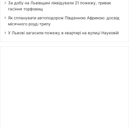
За добу на Львівщині ліквідували 21 пожежу, триває
гасіння торфовищ
Як спланувати автоподорож Південною Африкою: досвід
місячного роуд-трипу
У Львові загасили пожежу в квартирі на вулиці Науковій