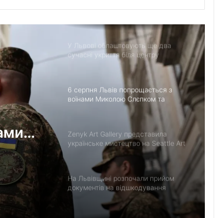
У застосунку «Дія» відновили
виплати 5 000 грн на «Пакунок
школяра»
У Львові облаштовують ще два
сучасні укриття біля центру
«Незламні матусі» та на вулиці
Солодовій
6 серпня Львів попрощається з
воїнами Миколою Слєпком та
Дмитром Березком
ами
Zenyk Art Gallery представила
українське мистецтво на Seattle Art
Fair та налагодила медичне
партнерство з Вашингтоном
На Львівщині розпочали прийом
документів на відшкодування
вартості племінних нетелей