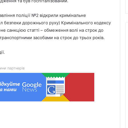
дження та був госпіталізований.
авління поліції №2 відкрили кримінальне
ил безпеки дорожнього руху) Кримінального кодексу
6 серпня Львів попрощається з
не санкцією статті – обмеження волі на строк до
воїнами Миколою Слєпком та
Дмитром Березком
 транспортними засобами на строк до трьох років.
Zenyk Art Gallery представила
ії.
українське мистецтво на Seattle Art
Fair та налагодила медичне
партнерство з Вашингтоном
ини партнерів
На Львівщині розпочали прийом
документів на відшкодування
вартості племінних нетелей
У Нагуєвичах відкрили виставку до
170-річчя Івана Франка