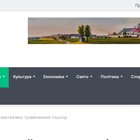
Пр
о
Культура
Економіка
Свято
Політика
Спо
у вантажівки травмований пішохід