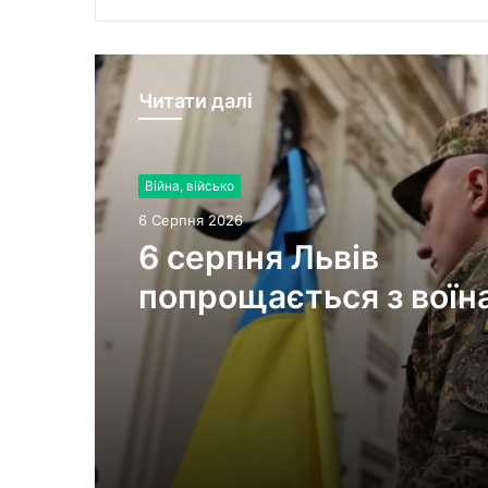
Читати далі
Війна, військо
6 Серпня 2026
6 серпня Львів
попрощається з воїн
Миколою Слєпком та
Дмитром Березком