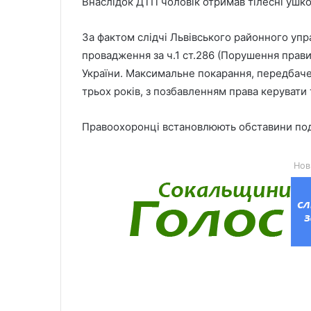
Внаслідок ДТП чоловік отримав тілесні ушко
За фактом слідчі Львівського районного упр
провадження за ч.1 ст.286 (Порушення прав
України. Максимальне покарання, передбаче
трьох років, з позбавленням права керувати
Правоохоронці встановлюють обставини под
Нов