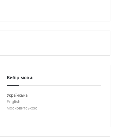
Вибір мови:
Українська
English
московитською