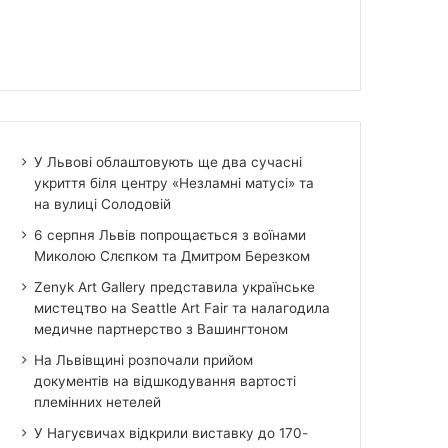
У Львові облаштовують ще два сучасні
укриття біля центру «Незламні матусі» та
на вулиці Солодовій
6 серпня Львів попрощається з воїнами
Миколою Слєпком та Дмитром Березком
Zenyk Art Gallery представила українське
мистецтво на Seattle Art Fair та налагодила
медичне партнерство з Вашингтоном
На Львівщині розпочали прийом
документів на відшкодування вартості
племінних нетелей
У Нагуєвичах відкрили виставку до 170-