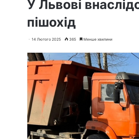
У Львові внаслід
пішохід
14 Лютого 2025
365
Менше хвилини