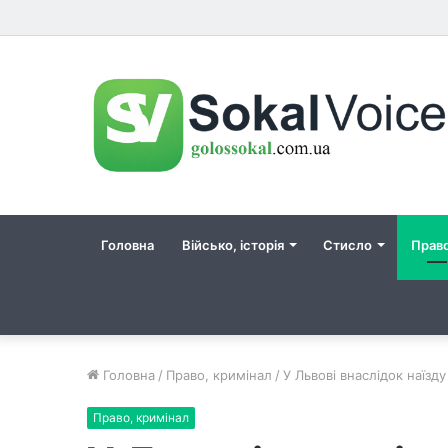
Головна
Військо, історія
Стисло
Прав
Головна
/
Право, кримінал
/
У Львові внаслідок наїзд
Право, кримінал