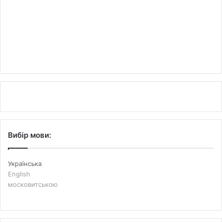
Вибір мови:
Українська
English
московитською