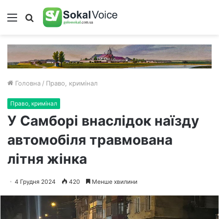
Меню
Пошук
Головна
/
Право, кримінал
Право, кримінал
У Самборі внаслідок наїзду
автомобіля травмована
літня жінка
4 Грудня 2024
420
Менше хвилини