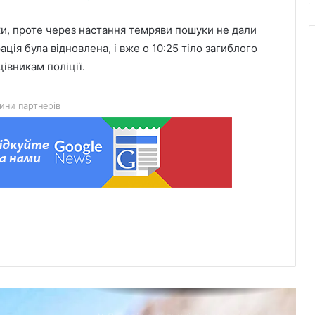
вберегли від вогню сусідні будівлі
ки, проте через настання темряви пошуки не дали
ція була відновлена, і вже о 10:25 тіло загиблого
У Дрогобичі рятувальники запобігли
івникам поліції.
знищенню будівлі пожежею
ини партнерів
Львівські паравелосипедисти
здобули нагороди на чемпіонаті
Польщі
Львівщина: попередження про
високу пожежну небезпеку 10–12
серпня
8 серпня Львівщина прощалася з
вісьмома захисниками