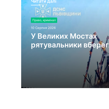
Читати далі
Право, кримінал
10 Серпня 2026
У Великих Мостах
рятувальники вберег
вогню сусідні будівлі