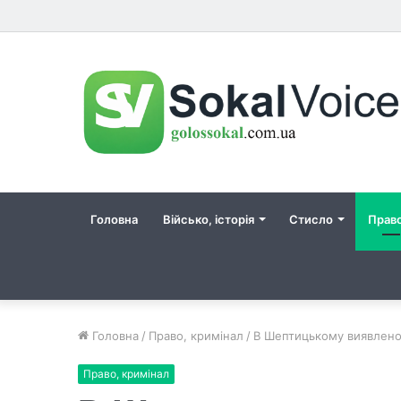
Головна
Військо, історія
Стисло
Прав
Головна
/
Право, кримінал
/
В Шептицькому виявлено т
Право, кримінал