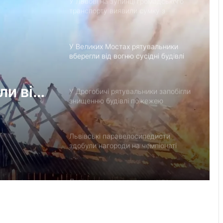
У Львові на зупинці громадського
транспорту виявили сумку з
предметом, схожим на зброю
У Великих Мостах рятувальники
вберегли від вогню сусідні будівлі
ли від
У Дрогобичі рятувальники запобігли
знищенню будівлі пожежею
Львівські паравелосипедисти
здобули нагороди на чемпіонаті
Польщі
Львівщина: попередження про
високу пожежну небезпеку 10–12
серпня