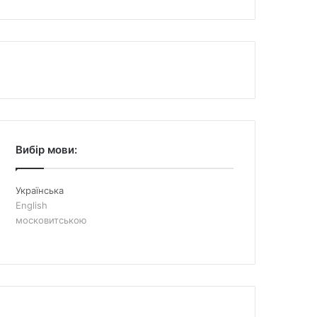
Вибір мови:
Українська
English
московитською