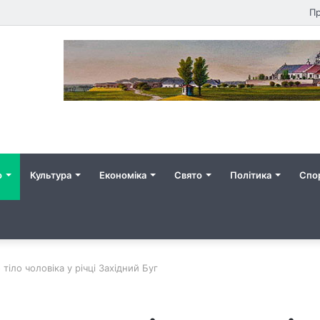
Пр
о
Культура
Економіка
Свято
Політика
Спо
іло чоловіка у річці Західний Буг