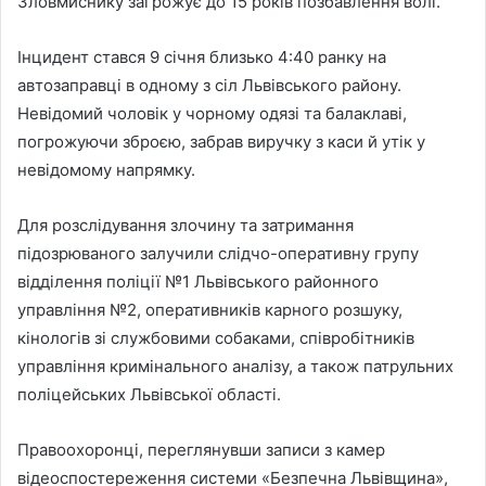
Зловмиснику загрожує до 15 років позбавлення волі.
Інцидент стався 9 січня близько 4:40 ранку на
автозаправці в одному з сіл Львівського району.
Невідомий чоловік у чорному одязі та балаклаві,
погрожуючи зброєю, забрав виручку з каси й утік у
невідомому напрямку.
Для розслідування злочину та затримання
підозрюваного залучили слідчо-оперативну групу
відділення поліції №1 Львівського районного
управління №2, оперативників карного розшуку,
кінологів зі службовими собаками, співробітників
управління кримінального аналізу, а також патрульних
поліцейських Львівської області.
Правоохоронці, переглянувши записи з камер
відеоспостереження системи «Безпечна Львівщина»,