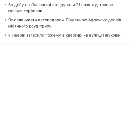
За добу на Львівщині ліквідували 21 пожежу, триває
гасіння торфовищ
Як спланувати автоподорож Південною Африкою: досвід
місячного роуд-трипу
У Львові загасили пожежу в квартирі на вулиці Науковій