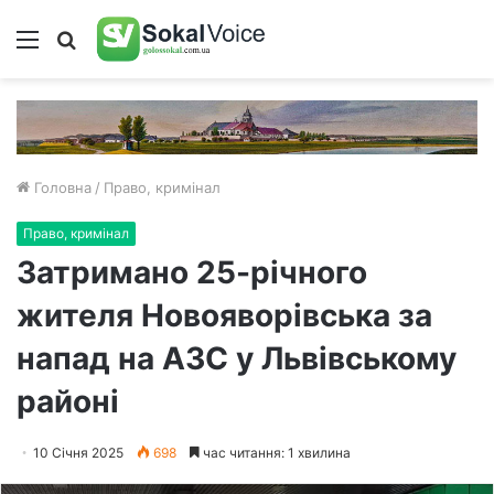
Меню
Пошук
Головна
/
Право, кримінал
Право, кримінал
Затримано 25-річного
жителя Новояворівська за
напад на АЗС у Львівському
районі
10 Січня 2025
698
час читання: 1 хвилина