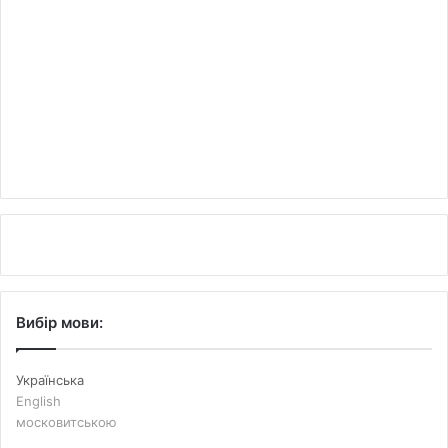
Вибір мови:
Українська
English
московитською