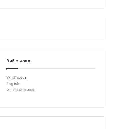
Вибір мови:
Українська
English
московитською