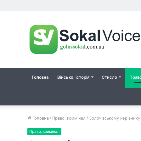
Головна
Військо, історія
Стисло
Прав
Головна
/
Право, кримінал
/
Золочівському керівнику
Право, кримінал