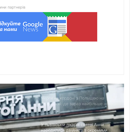
ини партнерів
Красненська опорна школа №1
отримає гібридну сонячну
електростанцію
Гідрологічна ситуація на річках
Львівщини станом на 8 серпня
У Мостиськах тимчасово
призупинять централізоване
водопостачання
Черги на кордоні з Польщею на
Львівщині: де зараз найбільше авто
У львівській лікарні святої Анни
народилися двійнята з окремими