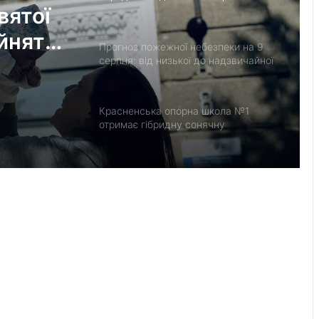
вятої
плацентами
йнята
Прогноз пожежної небезпеки на 9
ами
серпня: від низької до надзвичайної
Красненська опорна школа №1
отримає гібридну сонячну
електростанцію
Гідрологічна ситуація на річках
Львівщини станом на 8 серпня
У Мостиськах тимчасово
призупинять централізоване
водопостачання
Черги на кордоні з Польщею на
Львівщині: де зараз найбільше авто