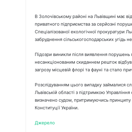
В Золочівському районі на Львівщині має в
приватного підприємства за серйозні поруш
Спеціалізованої екологічної прокуратури Ль
забруднення сільськогосподарських угідь н
Підозри виникли після виявлення порушень п
несанкціонованим скиданнем решток відбува
загрозу місцевій флорі та фауні та стало п
Розслідуванням цього випадку займалися слі
Львівській області з підтримкою Управління 
визначено судом, притримуючись принципу п
Конституції України.
Джерело