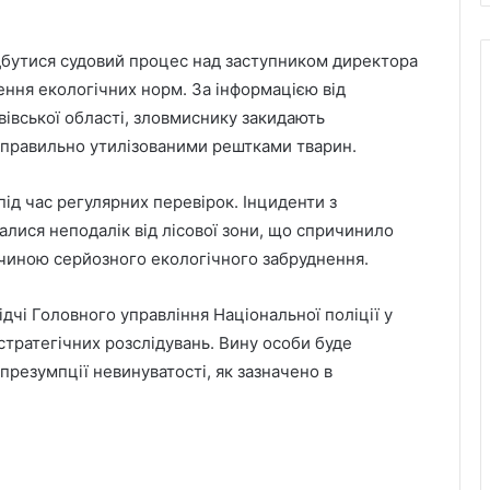
ідбутися судовий процес над заступником директора
ення екологічних норм. За інформацією від
вівської області, зловмиснику закидають
еправильно утилізованими рештками тварин.
ід час регулярних перевірок. Інциденти з
лися неподалік від лісової зони, що спричинило
ричиною серйозного екологічного забруднення.
дчі Головного управління Національної поліції у
стратегічних розслідувань. Вину особи буде
У львівській лікарні святої Анни
резумпції невинуватості, як зазначено в
народилися двійнята з окремими
плацентами
Прогноз пожежної небезпеки на 9
серпня: від низької до надзвичайної