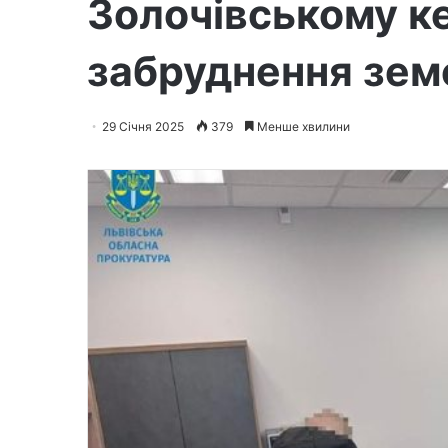
Золочівському ке
забруднення зем
29 Січня 2025
379
Менше хвилини