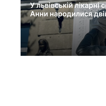
У львівській лікарні с
Анни народилися дві
з окремими плацент