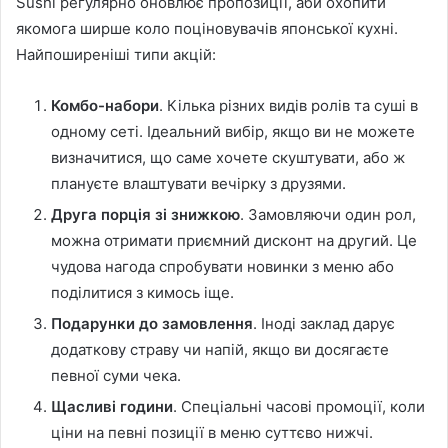
Sushi регулярно оновлює пропозиції, аби охопити
якомога ширше коло поціновувачів японської кухні.
Найпоширеніші типи акцій:
Комбо-набори
. Кілька різних видів ролів та суші в
одному сеті. Ідеальний вибір, якщо ви не можете
визначитися, що саме хочете скуштувати, або ж
плануєте влаштувати вечірку з друзями.
Друга порція зі знижкою
. Замовляючи один рол,
можна отримати приємний дисконт на другий. Це
чудова нагода спробувати новинки з меню або
поділитися з кимось іще.
Подарунки до замовлення
. Іноді заклад дарує
додаткову страву чи напій, якщо ви досягаєте
певної суми чека.
Щасливі години
. Спеціальні часові промоції, коли
ціни на певні позиції в меню суттєво нижчі.