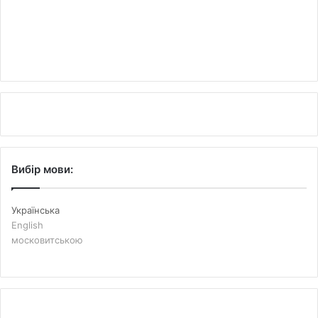
Вибір мови:
Українська
English
московитською