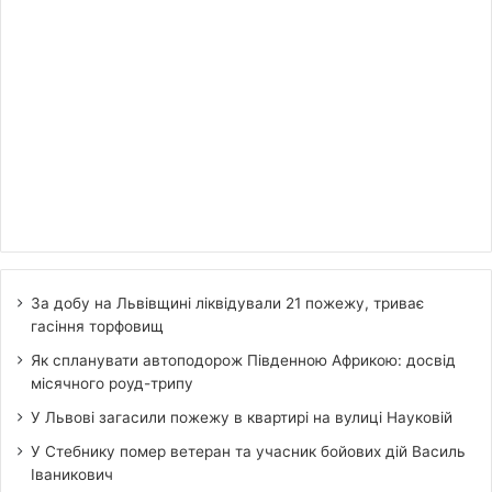
За добу на Львівщині ліквідували 21 пожежу, триває
гасіння торфовищ
Як спланувати автоподорож Південною Африкою: досвід
місячного роуд-трипу
У Львові загасили пожежу в квартирі на вулиці Науковій
У Стебнику помер ветеран та учасник бойових дій Василь
Іваникович