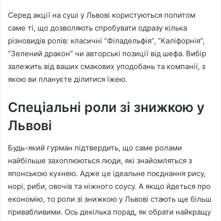
Серед акції на суші у Львові користуються попитом
саме ті, що дозволяють спробувати одразу кілька
різновидів ролів: класичні “Філадельфія”, “Каліфорнія”,
“Зелений дракон” чи авторські позиції від шефа. Вибір
залежить від ваших смакових уподобань та компанії, з
якою ви плануєте ділитися їжею.
Спеціальні роли зі знижкою у
Львові
Будь-який гурман підтвердить, що саме ролами
найбільше захоплюються люди, які знайомляться з
японською кухнею. Адже це ідеальне поєднання рису,
норі, риби, овочів та ніжного соусу. А якщо йдеться про
економію, то роли зі знижкою у Львові стають ще більш
привабливими. Ось декілька порад, як обрати найкращу