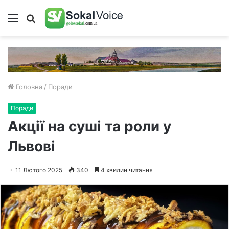
Меню
Пошук
Головна
/
Поради
Поради
Акції на суші та роли у
Львові
11 Лютого 2025
340
4 хвилин читання