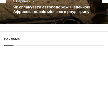
Агроновини
9 Серпня 2026
9 Серпня 2026
У Львові загасили пожежу в квартирі на
вулиці Науковій
Як спланувати автоподорож Південною
Африкою: досвід місячного роуд-трипу
Реклама