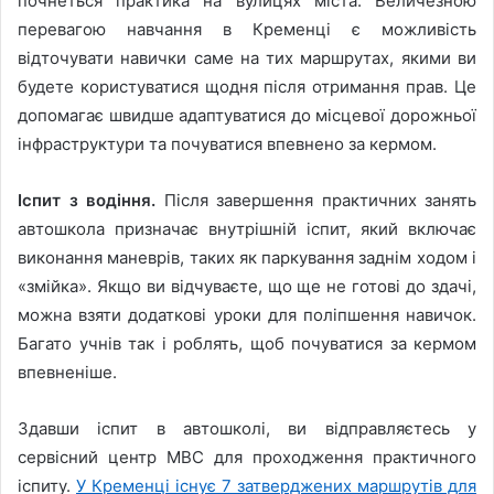
почнеться практика на вулицях міста. Величезною
перевагою навчання в Кременці є можливість
відточувати навички саме на тих маршрутах, якими ви
будете користуватися щодня після отримання прав. Це
допомагає швидше адаптуватися до місцевої дорожньої
інфраструктури та почуватися впевнено за кермом.
Іспит з водіння.
Після завершення практичних занять
автошкола призначає внутрішній іспит, який включає
виконання маневрів, таких як паркування заднім ходом і
«змійка». Якщо ви відчуваєте, що ще не готові до здачі,
можна взяти додаткові уроки для поліпшення навичок.
Багато учнів так і роблять, щоб почуватися за кермом
впевненіше.
Здавши іспит в автошколі, ви відправляєтесь у
сервісний центр МВС для проходження практичного
іспиту.
У Кременці існує 7 затверджених маршрутів для