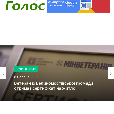
Війна, військо
Стислий огляд подій
8 Серпня 2026
8 Серпня 2026
Ветеран із Великомостівської громади
У Львові 9 серпня змінять рух трамваїв
отримав сертифікат на житло
№4 і №8 через ремонт підстанції