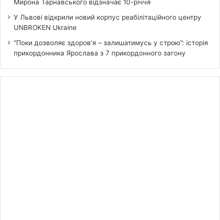
Мирона Тарнавського відзначає 10-річчя
У Львові відкрили новий корпус реабілітаційного центру
UNBROKEN Ukraine
“Поки дозволяє здоров’я – залишатимусь у строю”: історія
прикордонника Ярослава з 7 прикордонного загону