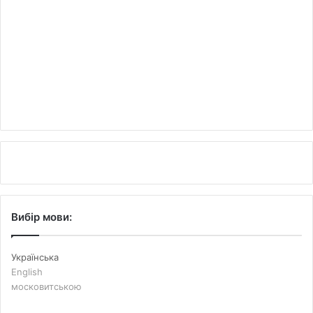
Вибір мови:
Українська
English
московитською