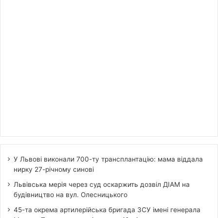
У Львові виконали 700-ту трансплантацію: мама віддала
нирку 27-річному синові
Львівська мерія через суд оскаржить дозвіл ДІАМ на
будівництво на вул. Олесницького
45-та окрема артилерійська бригада ЗСУ імені генерала