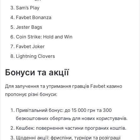
Sam’s Play
Favbet Bonanza
Jester Bags
Coin Strike: Hold and Win
Favbet Joker
Lightning Clovers
Бонуси та акції
Для залучення та утримання гравців Favbet казино
пропонує різні бонуси:
Привітальний бонус: до 15 000 грн та 300
безкоштовних обертань для нових користувачів.
Кешбек: повернення частини програних коштів.
Щоденні акції: фриспіни, турніри та розіграші