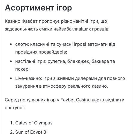
Асортимент ігор
Казино Фавбет пропонує різноманітні ігри, що
задовольняють смаки найвибагливіших гравців:
слоти: класичні та сучасні ігрові автомати від
провідних провайдерів;
настільні ігри: рулетка, блекджек, баккара та
покер;
Live-казино: ігри з живими дилерами для повного
занурення в атмосферу реального казино.
Серед популярних ігор у Favbet Casino варто виділити
наступні:
Gates of Olympus
Sun of Egypt 3