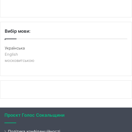
Вибір мови:
Українська
English
московитською
Проєкт Голос Сокальщини
Політика конфіденційності