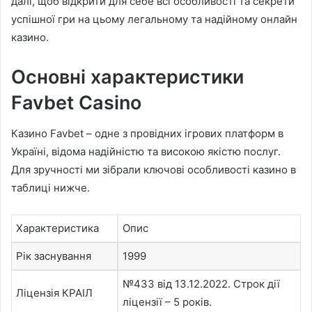
далі, щоб відкрити для себе всі особливості та секрети
успішної гри на цьому легальному та надійному онлайн
казино.
Основні характеристики
Favbet Casino
Казино Favbet – одне з провідних ігрових платформ в
Україні, відома надійністю та високою якістю послуг.
Для зручності ми зібрали ключові особливості казино в
таблиці нижче.
Характеристика
Опис
Рік заснування
1999
№433 від 13.12.2022. Строк дії
Ліцензія КРАІЛ
ліцензії – 5 років.