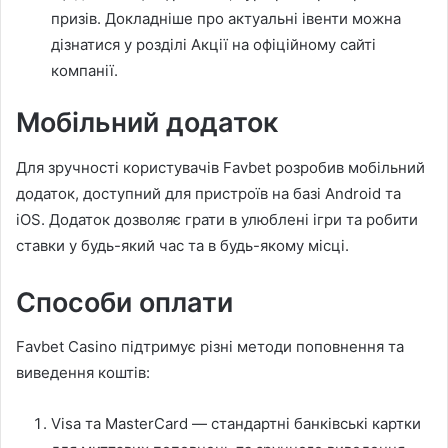
призів. Докладніше про актуальні івенти можна
дізнатися у розділі Акції на офіційному сайті
компанії.
Мобільний додаток
Для зручності користувачів Favbet розробив мобільний
додаток, доступний для пристроїв на базі Android та
iOS. Додаток дозволяє грати в улюблені ігри та робити
ставки у будь-який час та в будь-якому місці.
Способи оплати
Favbet Casino підтримує різні методи поповнення та
виведення коштів:
Visa та MasterCard — стандартні банківські картки