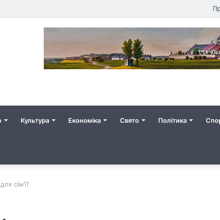
Пр
о
Культура
Економіка
Свято
Політика
Спо
ля сім’ї?