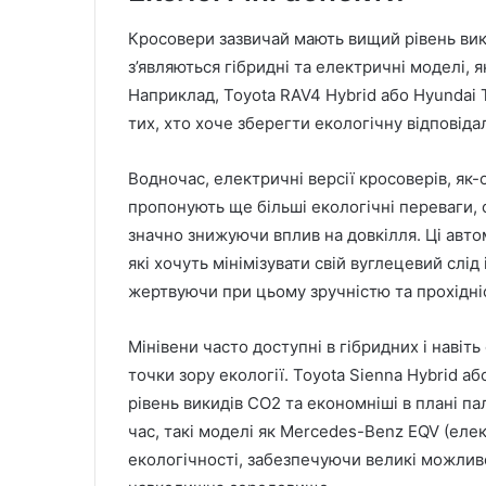
Кросовери зазвичай мають вищий рівень вики
з’являються гібридні та електричні моделі,
Наприклад, Toyota RAV4 Hybrid або Hyundai
тих, хто хоче зберегти екологічну відповіда
Водночас, електричні версії кросоверів, як-
пропонують ще більші екологічні переваги, о
значно знижуючи вплив на довкілля. Ці авт
які хочуть мінімізувати свій вуглецевий слід
жертвуючи при цьому зручністю та прохідні
Мінівени часто доступні в гібридних і навіть
точки зору екології. Toyota Sienna Hybrid аб
рівень викидів CO2 та економніші в плані п
час, такі моделі як Mercedes-Benz EQV (еле
екологічності, забезпечуючи великі можливо