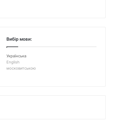
Вибір мови:
Українська
English
московитською