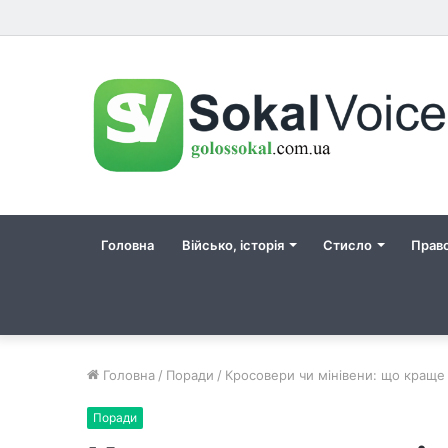
Головна
Військо, історія
Стисло
Прав
Головна
/
Поради
/
Кросовери чи мінівени: що краще д
Поради