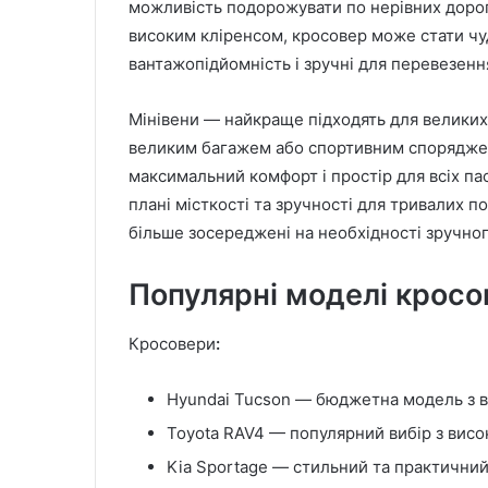
можливість подорожувати по нерівних дорог
високим кліренсом, кросовер може стати ч
вантажопідйомність і зручні для перевезення
Мінівени — найкраще підходять для великих 
великим багажем або спортивним споряджен
максимальний комфорт і простір для всіх пас
плані місткості та зручності для тривалих п
більше зосереджені на необхідності зручног
Популярні моделі кросов
Кросовери
:
Hyundai Tucson — бюджетна модель з ви
Toyota RAV4 — популярний вибір з висо
Kia Sportage — стильний та практични