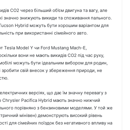
дів CO2 через більший об’єм двигуна та вагу, але
 які значно знижують викиди та споживання пального.
 Tucson Hybrid можуть бути хорошим варіантом для
льність при використанні сімейного авто.
от Tesla Model Y чи Ford Mustang Mach-E,
скільки вони не мають викидів CO2 під час руху,
омобілі можуть бути ідеальним вибором для родин,
 і зробити свій внесок у збереження природи, не
стю.
 електричних версіях, що дає їм значну перевагу з
о Chrysler Pacifica Hybrid мають значно нижчий
ального порівняно з бензиновими моделями. У той же
ктричний мінівен) демонструють високий рівень
сті для сімейних поїздок без негативного впливу на