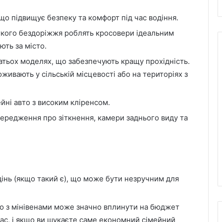
що підвищує безпеку та комфорт під час водіння.
егкого бездоріжжя роблять кросовери ідеальним
ють за місто.
атьох моделях, що забезпечують кращу прохідність.
живають у сільській місцевості або на територіях з
ейні авто з високим кліренсом.
передження про зіткнення, камери заднього виду та
інь (якщо такий є), що може бути незручним для
но з мінівенами може значно вплинути на бюджет
ас, і якщо ви шукаєте саме економний сімейний