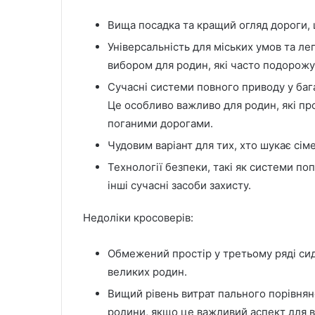
Вища посадка та кращий огляд дороги, 
Універсальність для міських умов та л
вибором для родин, які часто подорожу
Сучасні системи повного приводу у баг
Це особливо важливо для родин, які про
поганими дорогами.
Чудовим варіант для тих, хто шукає сім
Технології безпеки, такі як системи по
інші сучасні засоби захисту.
Недоліки кросоверів:
Обмежений простір у третьому ряді сид
великих родин.
Вищий рівень витрат пального порівня
родини, якщо це важливий аспект для в