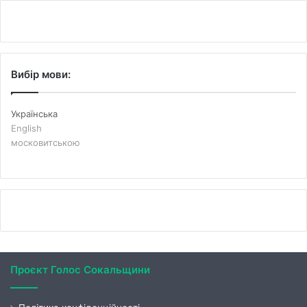
Вибір мови:
Українська
English
московитською
Проєкт Голос Сокальщини