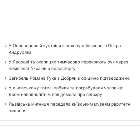
У Переволочній зустріли з полону військового Петра
Андрусяка
У Яворові та околицях тимчасово перекриють рух через
чемпіонат України з велоспорту
Загибель Романа Гука з Добрянів офіційно підтверджено
У львівському готелі побили та пограбували чоловіка:
двом неповнолітнім повідомили про підозру
Львівська митниця передала київським музеям раритетні
видання