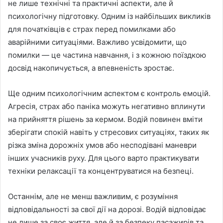
не лише технічні та практичні аспекти, але й
психологічну підготовку. Одним із найбільших викликів
для початківців є страх перед помилками або
аварійними ситуаціями. Важливо усвідомити, що
помилки — це частина навчання, і з кожною поїздкою
досвід накопичується, а впевненість зростає.
Ще одним психологічним аспектом є контроль емоцій.
Агресія, страх або паніка можуть негативно вплинути
на прийняття рішень за кермом. Водій повинен вміти
зберігати спокій навіть у стресових ситуаціях, таких як
різка зміна дорожніх умов або несподівані маневри
інших учасників руху. Для цього варто практикувати
техніки релаксації та концентруватися на безпеці.
Останнім, але не менш важливим, є розуміння
відповідальності за свої дії на дорозі. Водій відповідає
не лише за своє життя, але й за безпеку пасажирів та