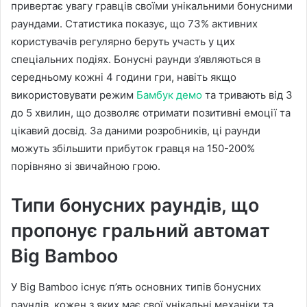
привертає увагу гравців своїми унікальними бонусними
раундами. Статистика показує, що 73% активних
користувачів регулярно беруть участь у цих
спеціальних подіях. Бонусні раунди з’являються в
середньому кожні 4 години гри, навіть якщо
використовувати режим
Бамбук демо
та тривають від 3
до 5 хвилин, що дозволяє отримати позитивні емоції та
цікавий досвід. За даними розробників, ці раунди
можуть збільшити прибуток гравця на 150-200%
порівняно зі звичайною грою.
Типи бонусних раундів, що
пропонує гральний автомат
Big Bamboo
У Big Bamboo існує п’ять основних типів бонусних
раундів, кожен з яких має свої унікальні механіки та