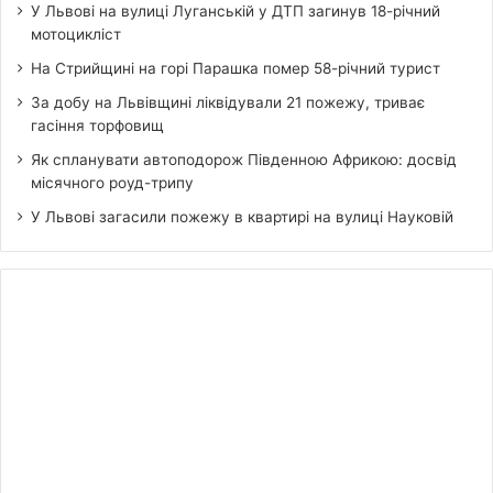
У Львові на вулиці Луганській у ДТП загинув 18-річний
мотоцикліст
На Стрийщині на горі Парашка помер 58-річний турист
За добу на Львівщині ліквідували 21 пожежу, триває
гасіння торфовищ
Як спланувати автоподорож Південною Африкою: досвід
місячного роуд-трипу
У Львові загасили пожежу в квартирі на вулиці Науковій