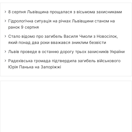
8 серпня Львівщина прощалася з вісьмома захисниками
Гідрологічна ситуація на річках Львівщини станом на
ранок 9 серпня
Стало відомо про загибель Василя Чмоли з Новосілок,
який понад два роки вважався зниклим безвісти
Львів проведе в останню дорогу трьох захисників України
Радехівська громада підтвердила загибель військового
Юрія Панька на Запоріжжі