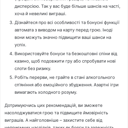
дисперсією. Так у вас буде більше шансів на часті,
хоча й невеликі виграші.
Дізнайтеся про всі особливості та бонусні функції
автомата з виводом на карту перед грою. Іноді
вони можуть значно підвищити ваші шанси на
успіх.
Використовуйте бонуси та безкоштовні спіни від
казино, щоб подовжити гру або спробувати нові
слоти без ризику.
Робіть перерви, не грайте в стані алкогольного
сп’яніння або емоційного збудження. Азартні ігри
вимагають холодного розуму.
Дотримуючись цих рекомендацій, ви зможете
насолоджуватися грою та підвищите ймовірність
виграшів. А найголовніше – захистите себе від
неприємних наслідків, таких як борги та залежність.