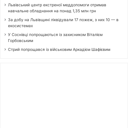
Львівський центр екстреної меддопомоги отримав
навчальне обладнання на понад 1,35 млн грн
За добу на Львівщині ліквідували 17 пожеж, з них 10 — в
екосистемах
У Соснівці попрощаються із захисником Віталієм
Горбовським
Стрий попрощався із військовим Аркадієм Шафієвим