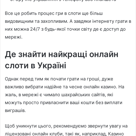
Все це робить процес гри в слоти ще більш
видовищним та захопливим. А завдяки інтернету грати в
них можна 24/7 з будь-якої точки світу де є доступ до
мережі.
Де знайти найкращі онлайн
слоти в Україні
Однак перед тим як почати грати на гроші, дуже
важливо вибрати надійне та чесне онлайн казино. На
жаль, в мережі є чимало шахрайських сайтів, які
можуть просто привласнити ваші кошти без виплати
виграшів.
Щоб уникнути цього, рекомендуємо звернути увагу на
ліцензовані онлайн клуби, такі як, наприклад, Казино