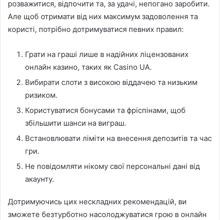
розважитися, відпочити та, за удачі, непогано заробити.
Але щоб отримати від них максимум задоволення та
користі, потрібно дотримуватися певних правил:
Грати на граші лише в надійних ліцензованих
онлайн казино, таких як Casino UA.
Вибирати слоти з високою віддачею та низьким
ризиком.
Користуватися бонусами та фріспінами, щоб
збільшити шанси на виграш.
Встановлювати ліміти на внесення депозитів та час
гри.
Не повідомляти нікому свої персональні дані від
акаунту.
Дотримуючись цих нескладних рекомендацій, ви
зможете безтурботно насолоджуватися грою в онлайн