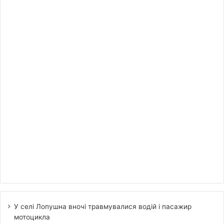
У селі Лопушна вночі травмувалися водій і пасажир
мотоцикла