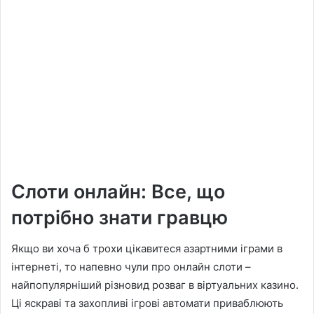
Слоти онлайн: Все, що
потрібно знати гравцю
Якщо ви хоча б трохи цікавитеся азартними іграми в
інтернеті, то напевно чули про онлайн слоти –
найпопулярніший різновид розваг в віртуальних казино.
Ці яскраві та захопливі ігрові автомати приваблюють