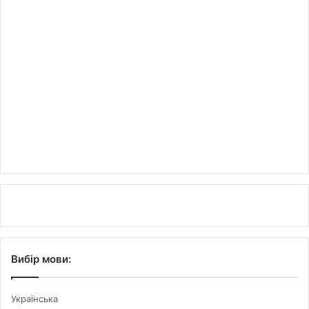
Вибір мови:
Українська