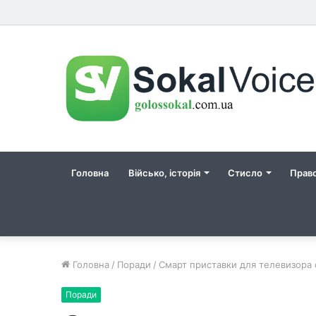
Головна
Військо, історія
Стисло
Прав
Головна
/
Поради
/
Смарт приставки для телевизора
Поради