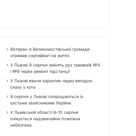
Ветеран із Великомостівської громади
отримав сертифікат на житло
У Львові 9 серпня змінять рух трамваїв №4
і №8 через ремонт підстанції
У Львові ввели карантин через випадок
сказу у кота
8 серпня у Львові попрощаються із
шістьма захисниками України
У Львівській області 8–10 серпня
очікується надзвичайна пожежна
небезпека