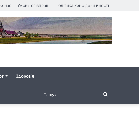
о нас
Умови співпраці
Політика конфіденційності
рт
Здоров’я
Пошук