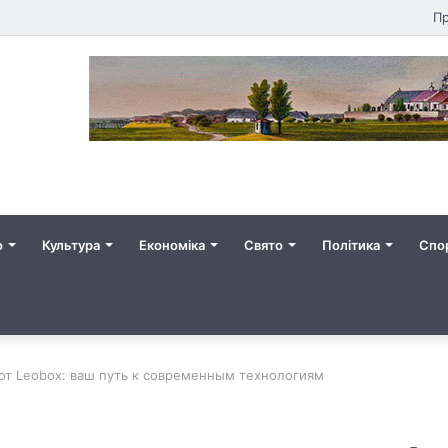
Пр
о
Культура
Економіка
Свято
Політика
Спо
 от Leobox: ваш путь к современным технологиям