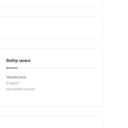
Вибір мови:
Українська
English
московитською