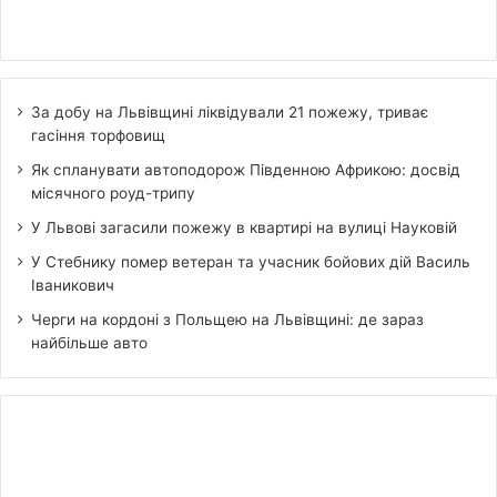
За добу на Львівщині ліквідували 21 пожежу, триває
гасіння торфовищ
Як спланувати автоподорож Південною Африкою: досвід
місячного роуд-трипу
У Львові загасили пожежу в квартирі на вулиці Науковій
У Стебнику помер ветеран та учасник бойових дій Василь
Іваникович
Черги на кордоні з Польщею на Львівщині: де зараз
найбільше авто