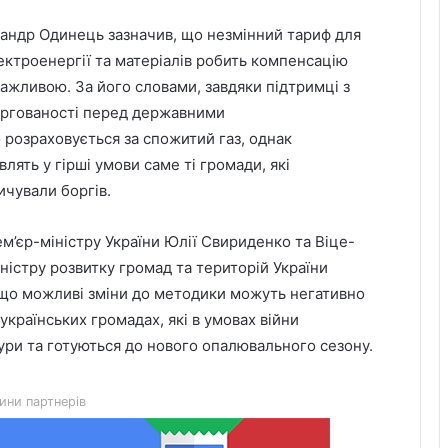
андр Одинець зазначив, що незмінний тариф для
лектроенергії та матеріалів робить компенсацію
важливою. За його словами, завдяки підтримці з
оргованості перед державними
розраховується за спожитий газ, однак
ять у гірші умови саме ті громади, які
ичували боргів.
ем’єр-міністру України Юлії Свириденко та Віце-
ністру розвитку громад та територій України
ь, що можливі зміни до методики можуть негативно
українських громадах, які в умовах війни
День лазерної корекції: як насправді
ури та готуються до нового опалювального сезону.
минає візит до клініки «Ексімер» від
порога до виходу
ини партнерів
Чим відрізняються кросівки, кеди та
трекінгове взуття