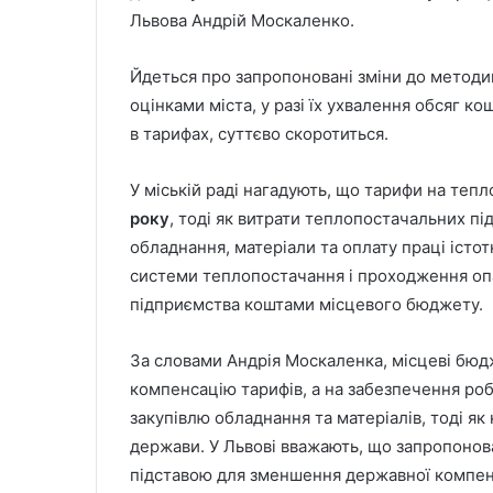
Львова Андрій Москаленко.
Йдеться про запропоновані зміни до методи
оцінками міста, у разі їх ухвалення обсяг ко
в тарифах, суттєво скоротиться.
У міській раді нагадують, що тарифи на теп
року
, тоді як витрати теплопостачальних п
обладнання, матеріали та оплату праці істо
системи теплопостачання і проходження опа
підприємства коштами місцевого бюджету.
За словами Андрія Москаленка, місцеві бю
компенсацію тарифів, а на забезпечення ро
закупівлю обладнання та матеріалів, тоді як
держави. У Львові вважають, що запропонова
підставою для зменшення державної компен