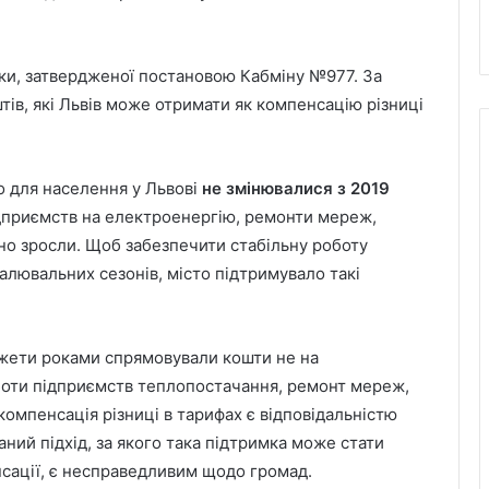
ки, затвердженої постановою Кабміну №977. За
штів, які Львів може отримати як компенсацію різниці
ло для населення у Львові
не змінювалися з 2019
ідприємств на електроенергію, ремонти мереж,
тно зросли. Щоб забезпечити стабільну роботу
лювальних сезонів, місто підтримувало такі
джети роками спрямовували кошти не на
боти підприємств теплопостачання, ремонт мереж,
 компенсація різниці в тарифах є відповідальністю
ний підхід, за якого така підтримка може стати
сації, є несправедливим щодо громад.