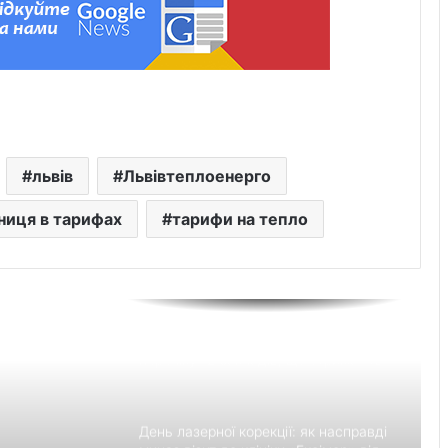
Перші роки навчання без стресу: що
пропонує сучасний приватний
дитячий садок у Чернівцях
Украшения для пасхальных яиц:
львів
Львівтеплоенерго
идеи выбора и гармоничного
праздничного оформления
зниця в тарифах
тарифи на тепло
Встановлення фільтрів для води «під
ключ»: ТОП-7 форматів послуг
Великомостівський ліцей увійшов до
переліку 12 закладів, що отримають
держсубвенцію на енергостійкість
День лазерної корекції: як насправді