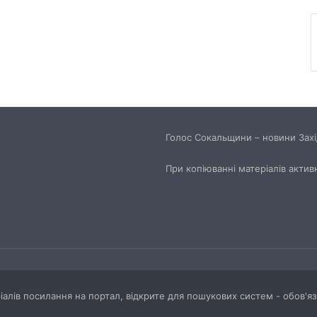
переліку 12 закладів, що отримають
держсубвенцію на енергостійкість
День лазерної корекції: як насправді
минає візит до клініки «Ексімер» від
порога до виходу
Чим відрізняються кросівки, кеди та
трекінгове взуття
Голос Сокальщини – новини Захід
При копіюванні матеріалів актив
Перші роки навчання без стресу: що
пропонує сучасний приватний
дитячий садок у Чернівцях
Украшения для пасхальных яиц:
идеи выбора и гармоничного
праздничного оформления
ріалів посилання на портал, відкрите для пошукових систем - обов'я