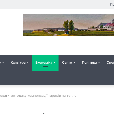
Пр
о
Культура
Економіка
Свято
Політика
Спо
нювати методику компенсації тарифів на тепло