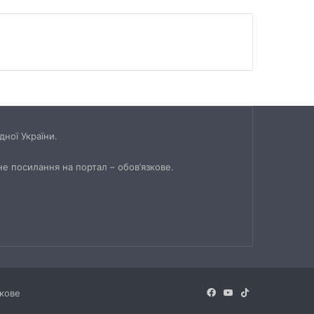
ної України.
не посилання на портал – обов’язкове.
Facebook
YouTube
TikTok
зкове