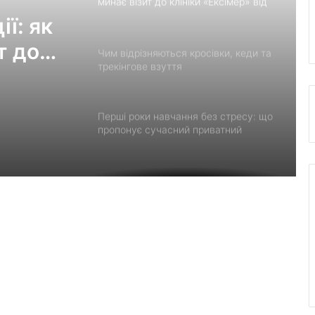
минає візит до клініки «Ексімер» від
порога до виходу
ї: як
т до
Чим відрізняються кросівки, кеди та
трекінгове взуття
Перші роки навчання без стресу: що
пропонує сучасний приватний
дитячий садок у Чернівцях
Украшения для пасхальных яиц:
идеи выбора и гармоничного
праздничного оформления
Встановлення фільтрів для води «під
ключ»: ТОП-7 форматів послуг
Великомостівський ліцей увійшов до