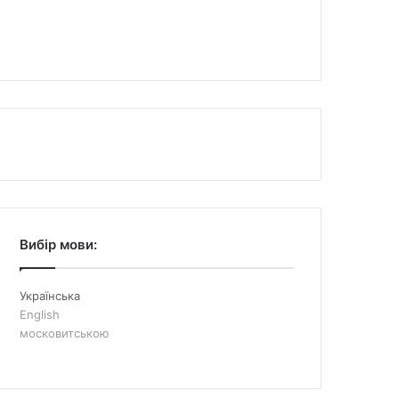
Вибір мови:
Українська
English
московитською