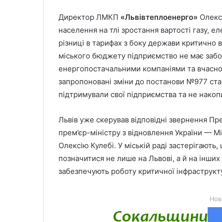
Директор ЛМКП
«Львівтеплоенерго»
Олекс
населення на тлі зростання вартості газу, е
різниці в тарифах з боку держави критично 
міського бюджету підприємство не має заб
енергопостачальними компаніями та вчасно 
запропоновані зміни до постанови №977 ставл
підтримували свої підприємства та не накоп
Львів уже скерував відповідні звернення Пр
прем’єр-міністру з відновлення України — Мі
Олексію Кулебі. У міській раді застерігают
позначитися не лише на Львові, а й на інших 
забезпечують роботу критичної інфраструкт
Нов