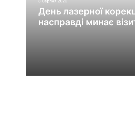
8 Серпня 2026
День лазерної корекці
насправді минає візи
клініки «Ексімер» від
порога до виходу