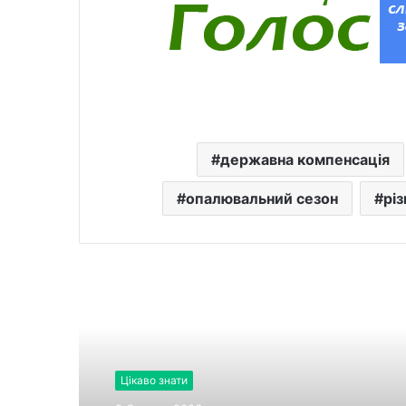
державна компенсація
опалювальний сезон
рі
Читати далі
Цікаво знати