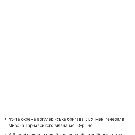
45-та окрема артилерійська бригада ЗСУ імені генерала
Мирона Тарнавського відзначає 10-річчя
У Львові відкрили новий корпус реабілітаційного центру