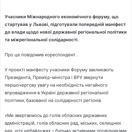
Учасники Міжнародного економічного форуму, що
стартував у Львові, підготували попередній маніфест
до влади щодо нової державної регіональної політики
та міжрегіональної солідарності.
Про це повідомив кореспондент .
У проекті маніфесту учасники Форуму закликають
Президента, Прем’єр-міністра і ВРУ звернути
першочергову увагу на необхідність негайного
впровадження в Україні державної регіональної
політики, базованої на солідарності регіонів.
«Ми звертаємось до голів обласних державних
адміністрацій, голів обласних рад, міських, селищних
рад, усіх небайдужих – будьмо активними провідниками