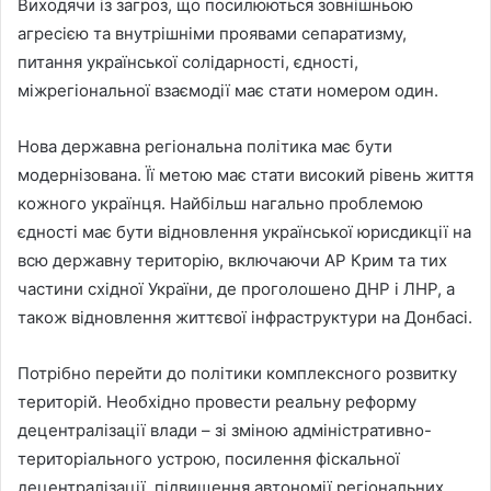
Виходячи із загроз, що посилюються зовнішньою
агресією та внутрішніми проявами сепаратизму,
питання української солідарності, єдності,
міжрегіональної взаємодії має стати номером один.
Нова державна регіональна політика має бути
модернізована. Її метою має стати високий рівень життя
кожного українця. Найбільш нагально проблемою
єдності має бути відновлення української юрисдикції на
всю державну територію, включаючи АР Крим та тих
частини східної України, де проголошено ДНР і ЛНР, а
також відновлення життєвої інфраструктури на Донбасі.
Потрібно перейти до політики комплексного розвитку
територій. Необхідно провести реальну реформу
децентралізації влади – зі зміною адміністративно-
територіального устрою, посилення фіскальної
децентралізації, підвищення автономії регіональних