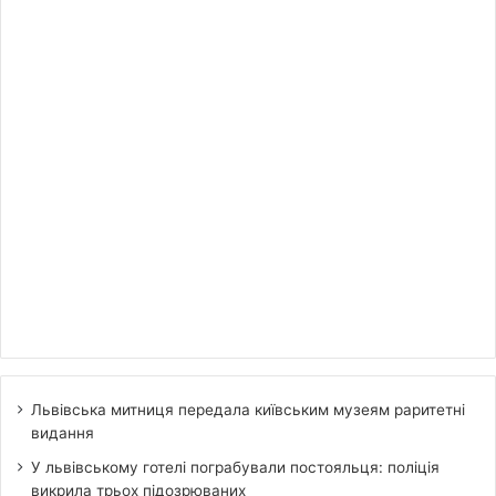
Львівська митниця передала київським музеям раритетні
видання
У львівському готелі пограбували постояльця: поліція
викрила трьох підозрюваних