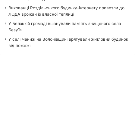
Вихованці Роздільського будинку-інтернату привезли до
ЛОДА врожай із власної теплиці
У Белзькій громаді вшанували пам’ять знищеного села
Безуїв
У селі Чаниж на Золочівщині врятували житловий будинок
від пожежі