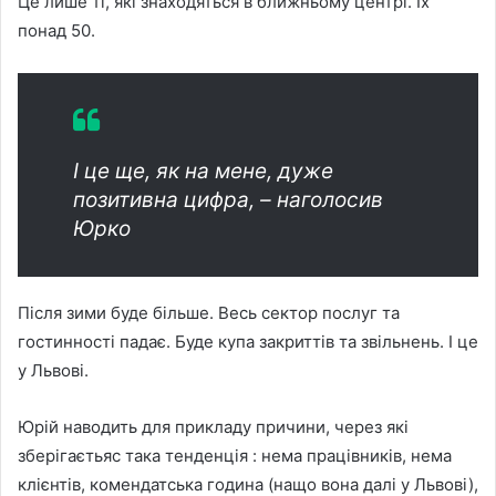
Це лише ті, які знаходяться в ближньому центрі. Їх
понад 50.
І це ще, як на мене, дуже
позитивна цифра, – наголосив
Юрко
Після зими буде більше. Весь сектор послуг та
гостинності падає. Буде купа закриттів та звільнень. І це
у Львові.
Юрій наводить для прикладу причини, через які
зберігаєтьяс така тенденція : нема працівників, нема
клієнтів, комендатська година (нащо вона далі у Львові),