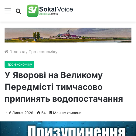
Меню
Пошук
Головна
/
Про економіку
Про економіку
У Яворові на Великому
Передмісті тимчасово
припинять водопостачання
6 Липня 2026
54
Менше хвилини