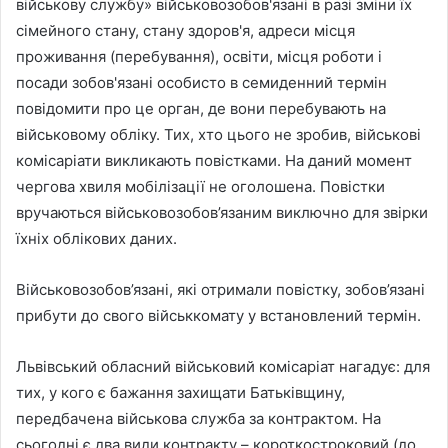
військову службу» військовозобов'язані в разі зміни їх
сімейного стану, стану здоров'я, адреси місця
проживання (перебування), освіти, місця роботи і
посади зобов'язані особисто в семиденний термін
повідомити про це орган, де вони перебувають на
військовому обліку. Тих, хто цього не зробив, військові
комісаріати викликають повістками. На даний момент
чергова хвиля мобілізації не оголошена. Повістки
вручаються військовозобов’язаним виключно для звірки
їхніх облікових даних.
Військовозобов’язані, які отримали повістку, зобов’язані
прибути до свого військкомату у встановлений термін.
Львівський обласний військовий комісаріат нагадує: для
тих, у кого є бажання захищати Батьківщину,
передбачена військова служба за контрактом. На
сьогодні є два види контракту – короткостроковий (до