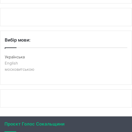
Вибір мови:
Українська
English
московитською
Проєкт Голос Сокальщини