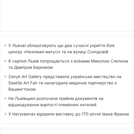
У Львові облаштовують ще два сучасні укриття біля
центру «Незламні матусі» та на вулиці Солодовій
6 серпня Львів попрощається з воїнами Миколою Слєпком
та Дмитром Березком
Zenyk Art Gallery представила українське мистецтво на
Seattle Art Fair та налагодила медичне партнерство з
Вашингтоном
На Львівщині розпочали прийом документів на
відшкодування вартості племінних нетелей
У Нагуєвичах відкрили виставку до 170-річчя Івана Франка