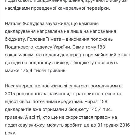
податкового повідомленнярішення, врученого йому за
наслідками проведеної камеральної перевірки.
Наталія Жолудєва зауважила, що кампанія
декларування направлена не лише на наповнення
бюджету. Головна її мета – виконання положень
Податкового кодексу України. Саме тому 183
сокальчанам, які подали декларації про майновий стан і
доходи на податкову знижку, з бюджету повернуть
майже 175,4 тисяч гривень.
Насамперед, це пов'язано зі сплатою громадянами в
2015 році коштів за навчання, страхових платежів та
відсотків за іпотечними кредитами. Наразі 158
декларантів вже отримали з бюджету 145,4 тис.
гривень. А всі ті, хто ще не скористався правом на
податкову знижку, можуть зробити це до 31 грудня 2016
року.