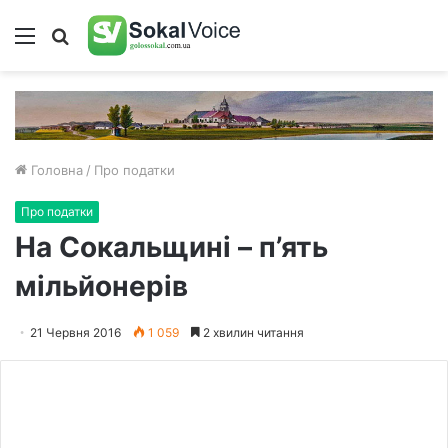
Меню
Пошук
Головна
/
Про податки
Про податки
На Сокальщині – п’ять
мільйонерів
21 Червня 2016
1 059
2 хвилин читання