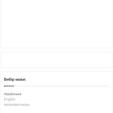
Вибір мови:
Українська
English
московитською