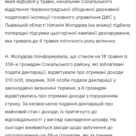
який відбувся у травні, начальник Сокальського
відділення Червоноградської об’єднаної державної
податкової інспекції головного управління ДФС у
Львівській області Наталія Жолудєва (на знімку) підбила
попередні підсумки цьогорічної кампанії декларування,
яка тривала до 4 травня поточного року включно.
Н. Жолудєва поінформувала, що станом на 18 травня із
356-и громадян Сокальського району, які зобов'язані
подати декларації, відзвітували про отримані доходи
310 осіб, зокрема, 304 особи подали декларації у
законодавчо визначені терміни, а 6 громадян
відзвітувались про отримані доходи з порушенням
строку. За несвоєчасне подання декларацій про
майновий стан і доходи, їх притягнуто до
відповідальності у вигляді накладення штрафу. На
сьогодні вживаються заходи щодо залучення до
оподаткування ще 46-и громадян, які за даними