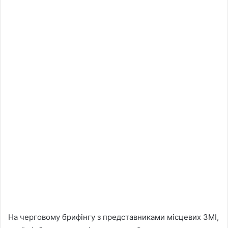
На черговому брифінгу з представниками місцевих ЗМІ,