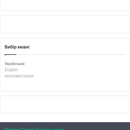
Вибір мови:
Українська
English
московитською
Проєкт Голос Сокальщини