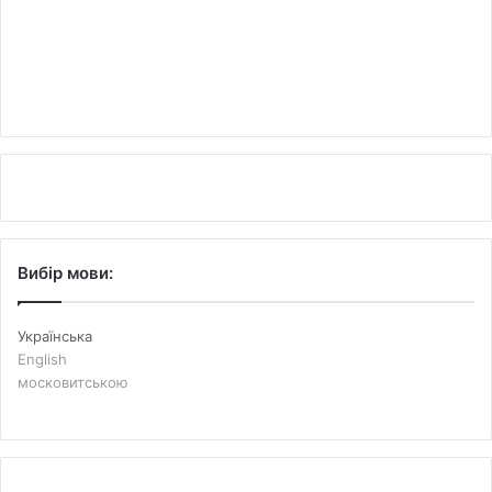
Вибір мови:
Українська
English
московитською