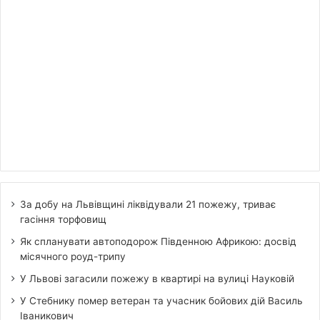
За добу на Львівщині ліквідували 21 пожежу, триває
гасіння торфовищ
Як спланувати автоподорож Південною Африкою: досвід
місячного роуд-трипу
У Львові загасили пожежу в квартирі на вулиці Науковій
У Стебнику помер ветеран та учасник бойових дій Василь
Іваникович