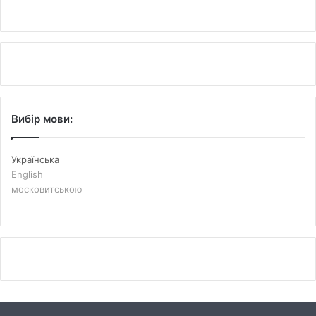
Вибір мови:
Українська
English
московитською