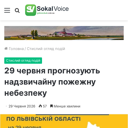
Меню
Пошук
Головна
/
Стислий огляд подій
Стислий огляд подій
29 червня прогнозують
надзвичайну пожежну
небезпеку
29 Червня 2026
57
Менше хвилини