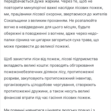
передбачається дуже жарким. Через те, щоб не
повторити минулорічні важкі наслідки лісових пожеж,
ми, працівники лісової охорони, звертаємося до жителів
Сокальщини з великим проханням. Не розпалюйте
вогню в невідведених для цього місцях, будьте
обережні в поводженні з вогнем, адже через недо-
палки сірника чи цигарки загориться суха трава, що
може призвести до великої пожежі.
Щоб захистити ліси від пожеж, лісові підприємства
вкладають великі кошти: проводять обгорювання
пожежонебезпечних ділянок лісу, протипожежні
розриви, закуповують протипожежний інвентар,
організовують цілодобове чергування, створюють
протипожежні дружини, а також несуть великі
фінансові втрати під час гасіння лісових пожеж.
Ми повинні навчитися цінувати людську працю і з