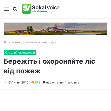
Меню
Пошук
Головна
/
Стислий огляд подій
Стислий огляд подій
Бережіть і охороняйте ліс
від пожеж
15 Липня 2016
978
час читання: 1 хвилина