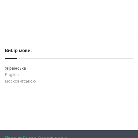
Вибір мови:
Українська
English
московитською