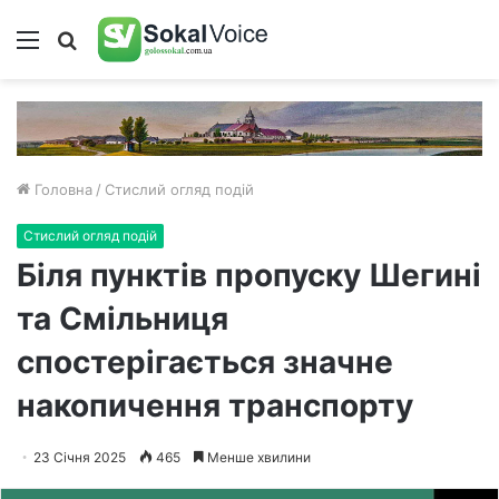
Меню
Пошук
Головна
/
Стислий огляд подій
Стислий огляд подій
Біля пунктів пропуску Шегині
та Смільниця
спостерігається значне
накопичення транспорту
23 Січня 2025
465
Менше хвилини