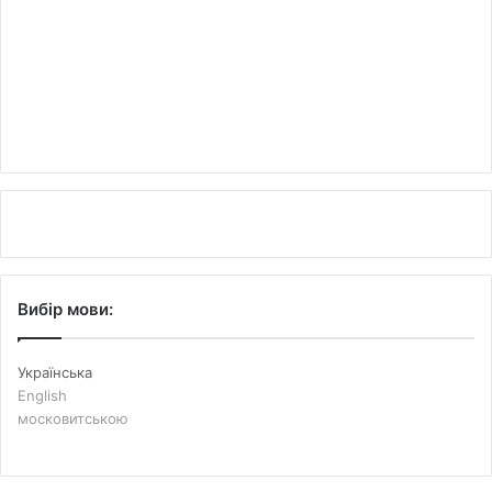
Вибір мови:
Українська
English
московитською