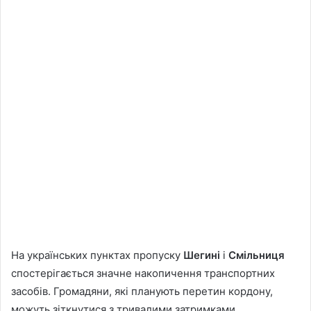
На українських пунктах пропуску
Шегині
і
Смільниця
спостерігається значне накопичення транспортних
засобів. Громадяни, які планують перетин кордону,
можуть зіткнутися з тривалими затримками.