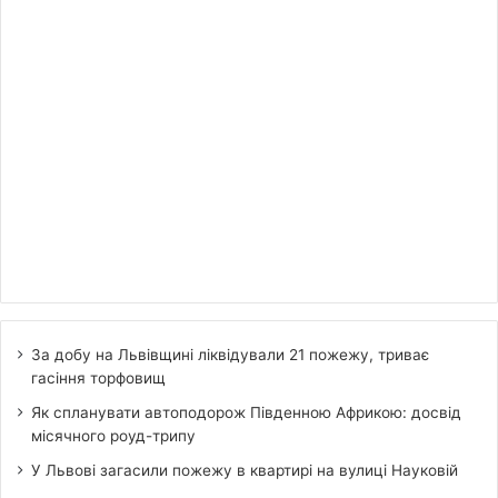
За добу на Львівщині ліквідували 21 пожежу, триває
гасіння торфовищ
Як спланувати автоподорож Південною Африкою: досвід
місячного роуд-трипу
У Львові загасили пожежу в квартирі на вулиці Науковій