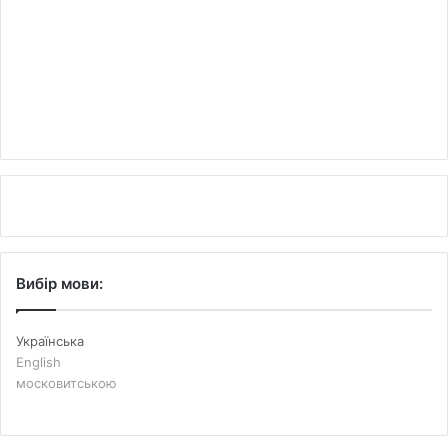
Вибір мови:
Українська
English
московитською