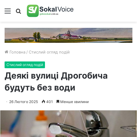
Меню
Пошук
Головна
/
Стислий огляд подій
Стислий огляд подій
Деякі вулиці Дрогобича
будуть без води
26 Лютого 2025
401
Менше хвилини