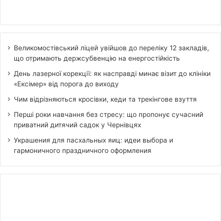
Великомостівський ліцей увійшов до переліку 12 закладів,
що отримають держсубвенцію на енергостійкість
День лазерної корекції: як насправді минає візит до клініки
«Ексімер» від порога до виходу
Чим відрізняються кросівки, кеди та трекінгове взуття
Перші роки навчання без стресу: що пропонує сучасний
приватний дитячий садок у Чернівцях
Украшения для пасхальных яиц: идеи выбора и
гармоничного праздничного оформления