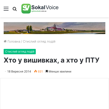
Меню
Пошук
Головна
/
Стислий огляд подій
Стислий огляд подій
Хто у вишивках, а хто у ПТУ
18 Вересня 2014
931
Менше хвилини