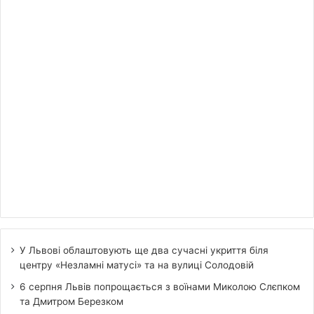
У Львові облаштовують ще два сучасні укриття біля
центру «Незламні матусі» та на вулиці Солодовій
6 серпня Львів попрощається з воїнами Миколою Слєпком
та Дмитром Березком