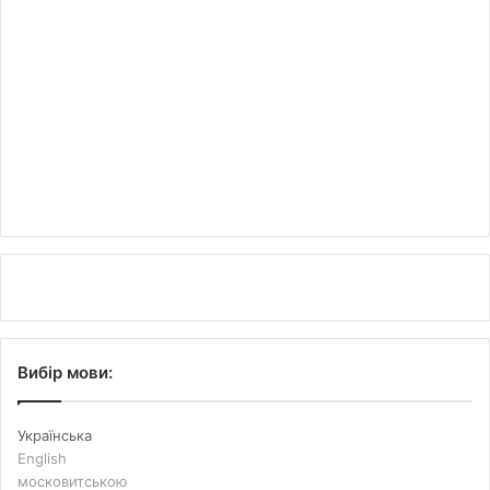
Вибір мови:
Українська
English
московитською