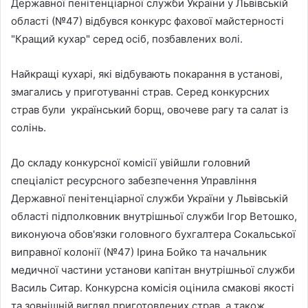
Державної пенітенціарної служби України у Львівській
області (№47) відбувся конкурс фахової майстерності
"Кращий кухар" серед осіб, позбавлених волі.
Найкращі кухарі, які відбувають покарання в установі,
змагались у приготуванні страв. Серед конкурсних
страв були український борщ, овочеве рагу та салат із
солінь.
До складу конкурсної комісії увійшли головний
спеціаліст ресурсного забезпечення Управління
Державної пенітенціарної служби України у Львівській
області підполковник внутрішньої служби Ігор Ветошко,
виконуюча обов'язки головного бухгалтера Сокальської
виправної колонії (№47) Ірина Бойко та начальник
медичної частини установи капітан внутрішньої служби
Василь Ситар. Конкурсна комісія оцінила смакові якості
та зовнішній вигляд приготовлених страв, а також