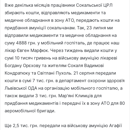
Вже декілька місяців працівники Сокальської ЦРЛ
збирають кошти, відправляють медикаменти та
медичне обладнання в зону АТО, передають кошти на
придбання амуніції сокальчанам. Так, 23 липня ми
відправили медикаменти та медичне обладнання на
суму 4888 грн. у мобільний госпіталь, де працює наш
лікар Євген Марфюк. Через тиждень видали кошти у
сумі 10 тисяч гривень на військову амуніцію лікареві
Богдану Орєхову та жителям Сокаля Вадимові
Кондратюку та Світлані Пухоль. 21 серпня передали
кошти в сумі 7 тис. грн. в департамент охорони здоров’я
Львівської ОДА на організацію мобільного госпіталю, а
також видали 3 тис. грн. Мар'яні Климців для
придбання медикаментів і передачі їх в зону АТО для 80
аеромобільної бригади.
Ще 2,5 тис. грн. передали на військову амуніцію Агафії