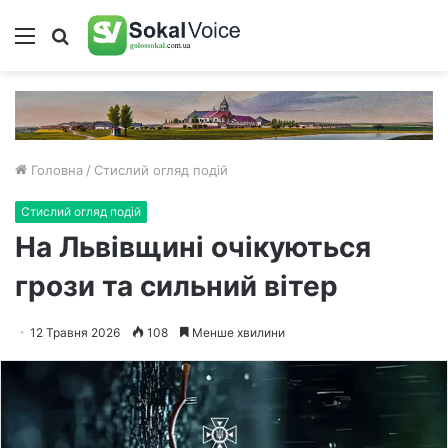
Меню
Пошук
Головна
/
Стислий огляд подій
Стислий огляд подій
На Львівщині очікуються
грози та сильний вітер
12 Травня 2026
108
Менше хвилини