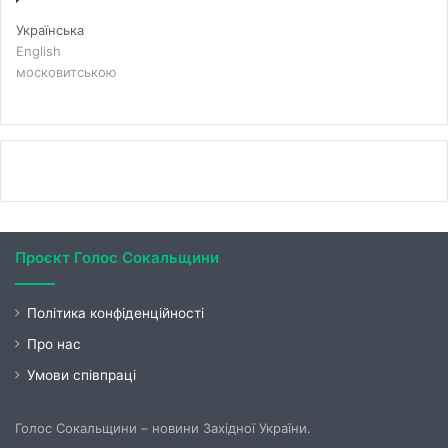
Українська
English
московитською
Проєкт Голос Сокальщини
Політика конфіденційності
Про нас
Умови співпраці
Голос Сокальщини – новини Західної України.